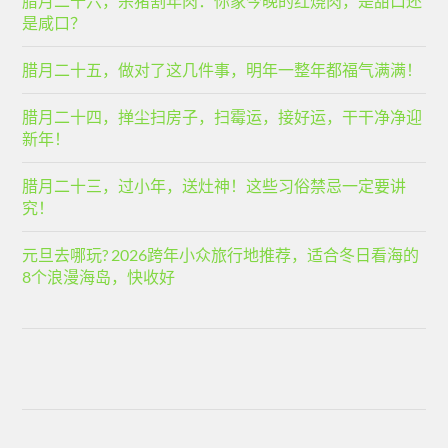
腊月二十六，杀猪割年肉：你家今晚的红烧肉，是甜口还
是咸口？
腊月二十五，做对了这几件事，明年一整年都福气满满！
腊月二十四，掸尘扫房子，扫霉运，接好运，干干净净迎
新年！
腊月二十三，过小年，送灶神！这些习俗禁忌一定要讲
究！
元旦去哪玩? 2026跨年小众旅行地推荐，适合冬日看海的
8个浪漫海岛，快收好