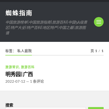
蜘蛛指南
中国旅游榜单|中国旅游指南|旅游百科|中国5A级景
区|特产大全|特产百科|地区特产|中国之最|旅游图
谱
标签：
私人庭院
页 1
/
1
旅游常识
,
旅游百科
明秀园|广西
2022-07-12
—
1 条评论
搜索