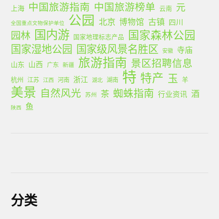
中国旅游指南
中国旅游榜单
元
上海
云南
公园
北京
古镇
博物馆
四川
全国重点文物保护单位
国内游
国家森林公园
园林
国家地理标志产品
国家湿地公园
国家级风景名胜区
寺庙
安徽
旅游指南
景区招聘信息
山西
山东
广东
新疆
特
特产
玉
浙江
杭州
羊
江苏
河南
湖南
江西
湖北
美景
蜘蛛指南
自然风光
茶
酒
行业资讯
苏州
鱼
陕西
分类