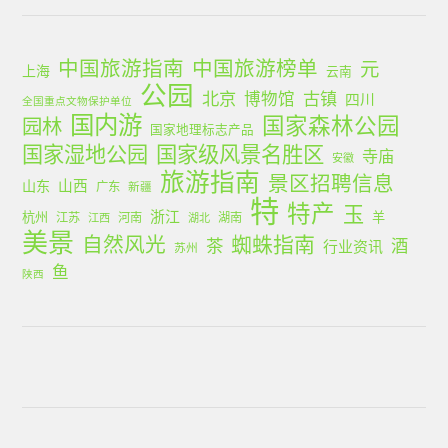
中国旅游指南
中国旅游榜单
元
上海
云南
公园
北京
古镇
博物馆
四川
全国重点文物保护单位
国内游
国家森林公园
园林
国家地理标志产品
国家湿地公园
国家级风景名胜区
寺庙
安徽
旅游指南
景区招聘信息
山西
山东
广东
新疆
特
特产
玉
浙江
杭州
羊
江苏
河南
湖南
江西
湖北
美景
蜘蛛指南
自然风光
茶
酒
行业资讯
苏州
鱼
陕西