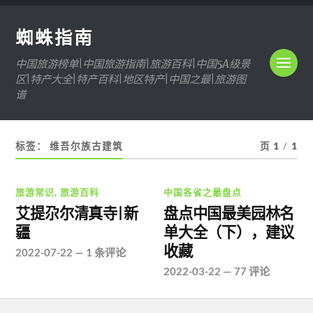
蜘蛛指南
中国旅游榜单|中国旅游指南|旅游百科|中国5A级景
区|特产大全|特产百科|地区特产|中国之最|旅游图
谱
标签：
维吾尔族古建筑
页 1
/
1
旅游常识
,
旅游百科
中国各省之最盘点
艾提尕尔清真寺|新
盘点中国最美园林名
疆
单大全（下），建议
收藏
2022-07-22
—
1 条评论
2022-03-22
—
77 评论