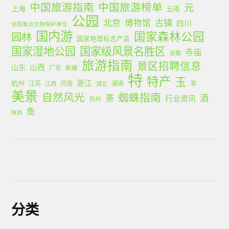
中国旅游指南
中国旅游榜单
元
上海
云南
公园
北京
古镇
博物馆
四川
全国重点文物保护单位
国内游
国家森林公园
园林
国家地理标志产品
国家湿地公园
国家级风景名胜区
寺庙
安徽
旅游指南
景区招聘信息
山西
山东
广东
新疆
特
特产
玉
浙江
杭州
羊
江苏
河南
湖南
江西
湖北
美景
蜘蛛指南
自然风光
茶
酒
行业资讯
苏州
鱼
陕西
分类