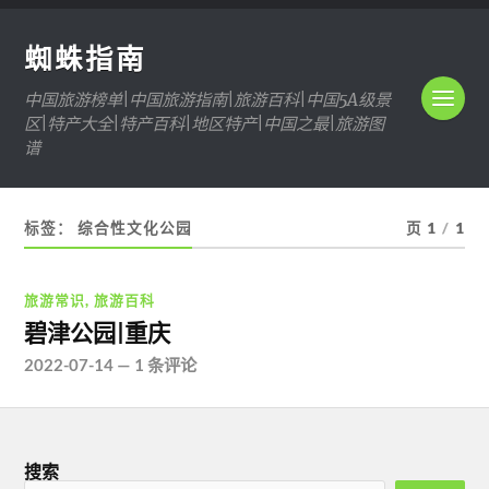
蜘蛛指南
中国旅游榜单|中国旅游指南|旅游百科|中国5A级景
区|特产大全|特产百科|地区特产|中国之最|旅游图
谱
标签：
综合性文化公园
页 1
/
1
旅游常识
,
旅游百科
碧津公园|重庆
2022-07-14
—
1 条评论
搜索