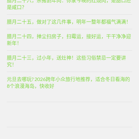
腊月二十六，杀猪割年肉：你家今晚的红烧肉，是甜口还
是咸口？
腊月二十五，做对了这几件事，明年一整年都福气满满！
腊月二十四，掸尘扫房子，扫霉运，接好运，干干净净迎
新年！
腊月二十三，过小年，送灶神！这些习俗禁忌一定要讲
究！
元旦去哪玩? 2026跨年小众旅行地推荐，适合冬日看海的
8个浪漫海岛，快收好