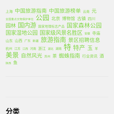
中国旅游指南
中国旅游榜单
元
上海
云南
公园
北京
古镇
博物馆
四川
全国重点文物保护单位
国内游
国家森林公园
园林
国家地理标志产品
国家湿地公园
国家级风景名胜区
寺庙
安徽
旅游指南
景区招聘信息
山西
山东
广东
新疆
特
特产
玉
浙江
杭州
羊
江苏
河南
湖南
江西
湖北
美景
蜘蛛指南
自然风光
茶
酒
行业资讯
苏州
鱼
陕西
分类