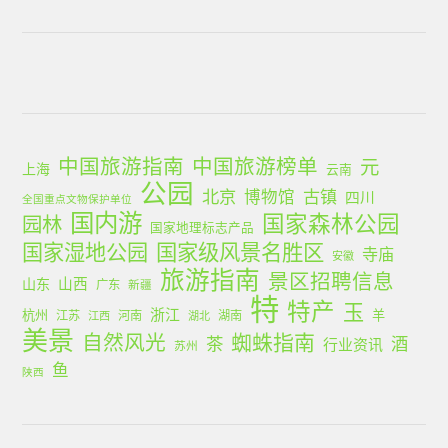
中国旅游指南
中国旅游榜单
元
上海
云南
公园
北京
古镇
博物馆
四川
全国重点文物保护单位
国内游
国家森林公园
园林
国家地理标志产品
国家湿地公园
国家级风景名胜区
寺庙
安徽
旅游指南
景区招聘信息
山西
山东
广东
新疆
特
特产
玉
浙江
杭州
羊
江苏
河南
湖南
江西
湖北
美景
蜘蛛指南
自然风光
茶
酒
行业资讯
苏州
鱼
陕西