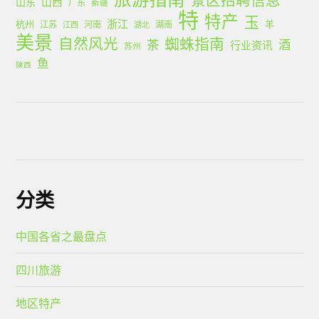
景区招聘信息
山西
山东
广东
新疆
特
特产
玉
浙江
杭州
羊
江苏
河南
湖南
江西
湖北
美景
蜘蛛指南
自然风光
茶
酒
行业资讯
苏州
鱼
陕西
分类
中国各省之最盘点
四川旅游
地区特产