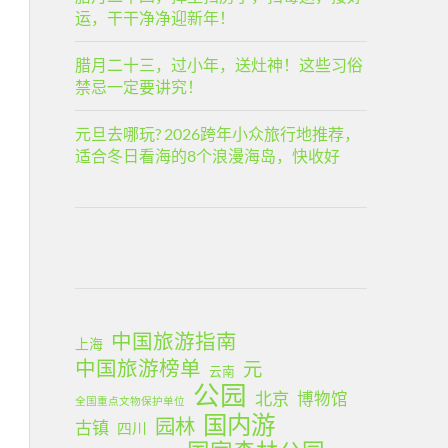
运，干干净净迎新年！
腊月二十三，过小年，送灶神！这些习俗
禁忌一定要讲究！
元旦去哪玩? 2026跨年小众旅行地推荐，
适合冬日看海的8个浪漫海岛，快收好
中国旅游指南
上海
中国旅游榜单
元
云南
公园
北京
博物馆
全国重点文物保护单位
国内游
园林
古镇
四川