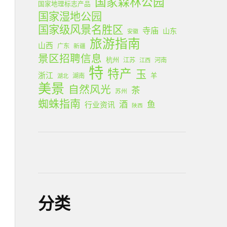
国家森林公园
国家地理标志产品
国家湿地公园
国家级风景名胜区
寺庙
山东
安徽
旅游指南
山西
广东
新疆
景区招聘信息
杭州
江苏
河南
江西
特
特产
玉
浙江
羊
湖南
湖北
美景
自然风光
茶
苏州
蜘蛛指南
酒
鱼
行业资讯
陕西
分类