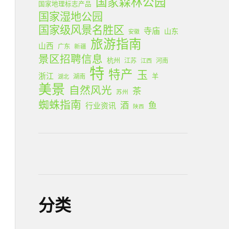
国家森林公园
国家地理标志产品
国家湿地公园
国家级风景名胜区
寺庙
山东
安徽
旅游指南
山西
广东
新疆
景区招聘信息
杭州
江苏
河南
江西
特
特产
玉
浙江
羊
湖南
湖北
美景
自然风光
茶
苏州
蜘蛛指南
酒
鱼
行业资讯
陕西
分类