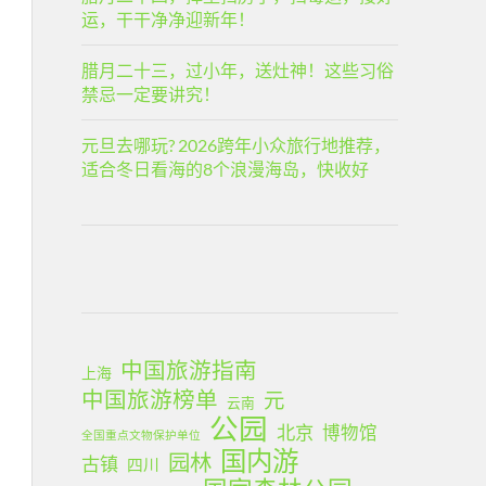
运，干干净净迎新年！
腊月二十三，过小年，送灶神！这些习俗
禁忌一定要讲究！
元旦去哪玩? 2026跨年小众旅行地推荐，
适合冬日看海的8个浪漫海岛，快收好
中国旅游指南
上海
中国旅游榜单
元
云南
公园
北京
博物馆
全国重点文物保护单位
国内游
园林
古镇
四川