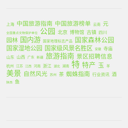
中国旅游指南
中国旅游榜单
元
上海
云南
公园
北京
古镇
博物馆
四川
全国重点文物保护单位
国内游
国家森林公园
园林
国家地理标志产品
国家湿地公园
国家级风景名胜区
寺庙
安徽
旅游指南
景区招聘信息
山西
山东
广东
新疆
特
特产
玉
浙江
杭州
羊
江苏
河南
湖南
江西
湖北
美景
蜘蛛指南
自然风光
茶
酒
行业资讯
苏州
鱼
陕西