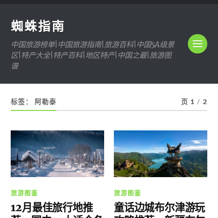
蜘蛛指南
中国旅游榜单|中国旅游指南|旅游百科|中国5A级景
区|特产大全|特产百科|地区特产|中国之最|旅游图
谱
标签：
阿勒泰
页 1
/
2
旅游图鉴
旅游图鉴
12月最佳旅行地推
童话边城布尔津游玩