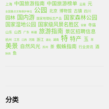
中国旅游指南
中国旅游榜单
元
上海
云南
公园
北京
古镇
博物馆
四川
全国重点文物保护单位
国内游
国家森林公园
园林
国家地理标志产品
国家湿地公园
国家级风景名胜区
寺庙
安徽
旅游指南
景区招聘信息
山西
山东
广东
新疆
特
特产
玉
浙江
杭州
羊
江苏
河南
湖南
江西
湖北
美景
蜘蛛指南
自然风光
茶
酒
行业资讯
苏州
鱼
陕西
分类