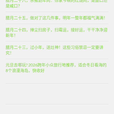
腊月二十六，杀猪割年肉：你家今晚的红烧肉，是甜口还
是咸口？
腊月二十五，做对了这几件事，明年一整年都福气满满！
腊月二十四，掸尘扫房子，扫霉运，接好运，干干净净迎
新年！
腊月二十三，过小年，送灶神！这些习俗禁忌一定要讲
究！
元旦去哪玩? 2026跨年小众旅行地推荐，适合冬日看海的
8个浪漫海岛，快收好