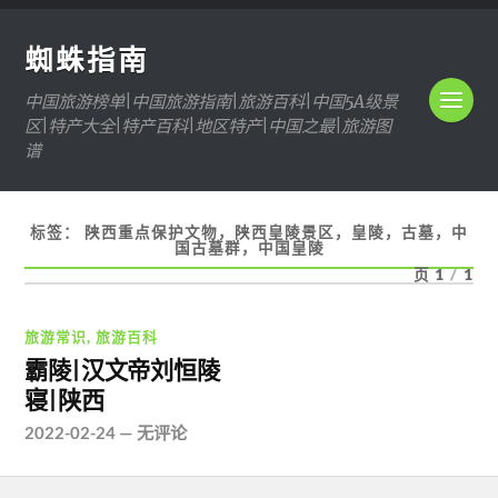
蜘蛛指南
中国旅游榜单|中国旅游指南|旅游百科|中国5A级景
区|特产大全|特产百科|地区特产|中国之最|旅游图
谱
标签：
陕西重点保护文物，陕西皇陵景区，皇陵，古墓，中
国古墓群，中国皇陵
页 1
/
1
旅游常识
,
旅游百科
霸陵|汉文帝刘恒陵
寝|陕西
2022-02-24
—
无评论