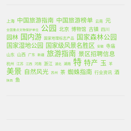
中国旅游指南
中国旅游榜单
元
上海
云南
公园
北京
古镇
博物馆
四川
全国重点文物保护单位
国内游
国家森林公园
园林
国家地理标志产品
国家湿地公园
国家级风景名胜区
寺庙
安徽
旅游指南
景区招聘信息
山西
山东
广东
新疆
特
特产
玉
浙江
杭州
羊
江苏
河南
湖南
江西
湖北
美景
蜘蛛指南
自然风光
茶
酒
行业资讯
苏州
鱼
陕西