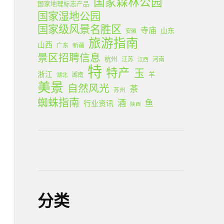
国家森林公园
国家地理标志产品
国家湿地公园
国家级风景名胜区
寺庙
山东
安徽
旅游指南
山西
广东
新疆
景区招聘信息
杭州
江苏
河南
江西
特
特产
玉
浙江
羊
湖南
湖北
美景
自然风光
茶
苏州
蜘蛛指南
酒
鱼
行业资讯
陕西
分类