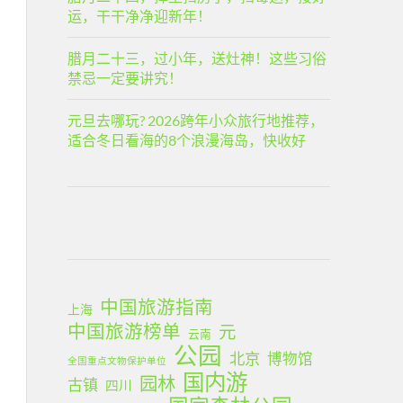
运，干干净净迎新年！
腊月二十三，过小年，送灶神！这些习俗
禁忌一定要讲究！
元旦去哪玩? 2026跨年小众旅行地推荐，
适合冬日看海的8个浪漫海岛，快收好
中国旅游指南
上海
中国旅游榜单
元
云南
公园
北京
博物馆
全国重点文物保护单位
国内游
园林
古镇
四川