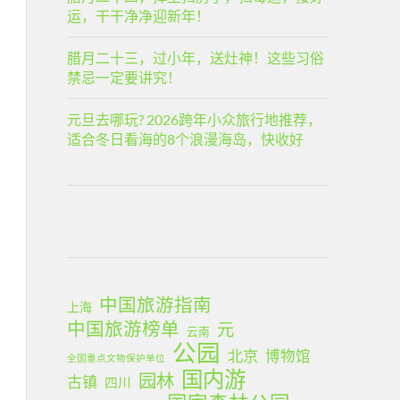
运，干干净净迎新年！
腊月二十三，过小年，送灶神！这些习俗
禁忌一定要讲究！
元旦去哪玩? 2026跨年小众旅行地推荐，
适合冬日看海的8个浪漫海岛，快收好
中国旅游指南
上海
中国旅游榜单
元
云南
公园
北京
博物馆
全国重点文物保护单位
国内游
园林
古镇
四川