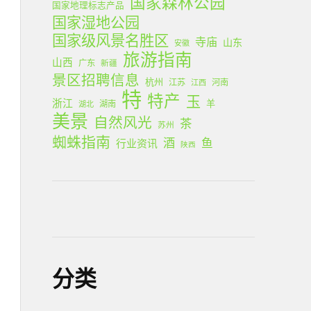
国家森林公园
国家地理标志产品
国家湿地公园
国家级风景名胜区
寺庙
山东
安徽
旅游指南
山西
广东
新疆
景区招聘信息
杭州
江苏
河南
江西
特
特产
玉
浙江
羊
湖南
湖北
美景
自然风光
茶
苏州
蜘蛛指南
酒
鱼
行业资讯
陕西
分类