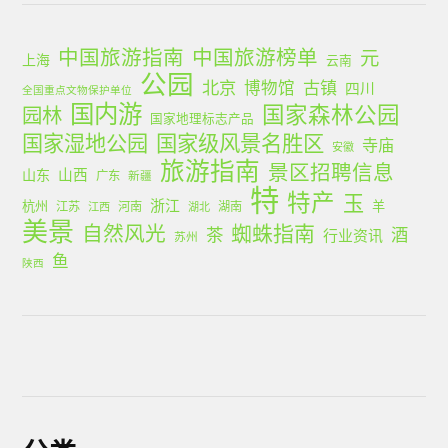
中国旅游指南
中国旅游榜单
元
上海
云南
公园
北京
古镇
博物馆
四川
全国重点文物保护单位
国内游
国家森林公园
园林
国家地理标志产品
国家湿地公园
国家级风景名胜区
寺庙
安徽
旅游指南
景区招聘信息
山西
山东
广东
新疆
特
特产
玉
浙江
杭州
羊
江苏
河南
湖南
江西
湖北
美景
蜘蛛指南
自然风光
茶
酒
行业资讯
苏州
鱼
陕西