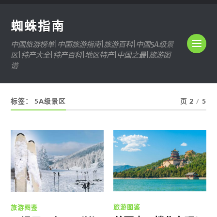
蜘蛛指南
中国旅游榜单|中国旅游指南|旅游百科|中国5A级景
区|特产大全|特产百科|地区特产|中国之最|旅游图
谱
标签：
5A级景区
页 2
/
5
旅游图鉴
旅游图鉴