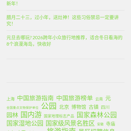
新年！
腊月二十三，过小年，送灶神！这些习俗禁忌一定要讲
究！
元旦去哪玩? 2026跨年小众旅行地推荐，适合冬日看海的
8个浪漫海岛，快收好
中国旅游指南
中国旅游榜单
元
上海
云南
公园
北京
古镇
博物馆
四川
全国重点文物保护单位
国内游
国家森林公园
园林
国家地理标志产品
国家湿地公园
国家级风景名胜区
寺庙
安徽