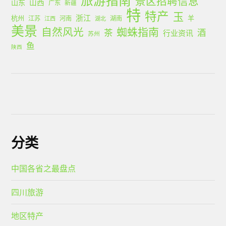
旅游指南
景区招聘信息
山西
山东
广东
新疆
特
特产
玉
浙江
杭州
羊
江苏
河南
湖南
江西
湖北
美景
蜘蛛指南
自然风光
茶
酒
行业资讯
苏州
鱼
陕西
分类
中国各省之最盘点
四川旅游
地区特产