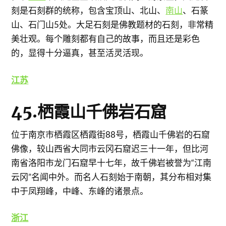
刻是石刻群的统称，包含宝顶山、北山、
南山
、石篆
山、石门山5处。大足石刻是佛教题材的石刻，非常精
美壮观。每个雕刻都有自己的故事，而且还是彩色
的，显得十分逼真，甚至活灵活现。
江苏
45.栖霞山千佛岩石窟
位于南京市栖霞区栖霞街88号，栖霞山千佛岩的石窟
佛像，较山西省大同市云冈石窟迟三十一年，但比河
南省洛阳市龙门石窟早十七年，故千佛岩被誉为“江南
云冈”名闻中外。而名人石刻始于南朝，其分布相对集
中于凤翔峰，中峰、东峰的诸景点。
浙江