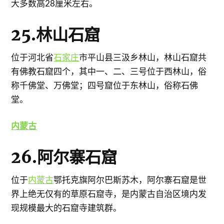
大多数高28厘米左右。
25.林山石窟
位于河北省
石家庄
市平山县三汲乡林山，林山石窟共
有佛教石窟四个，其中一、二、三号位于西林山，俗
称千佛堂、万佛堂；四号窟位于东林山，俗称石佛
堂。
内蒙古
26.阿尔寨石窟
位于
内蒙古
鄂托克旗阿尔巴斯苏木，阿尔寨石窟是世
界上绝无仅有的草原石窟寺，是内蒙古自治区境内发
现规模最大的石窟寺建筑群。