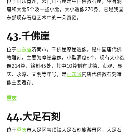
位于山东青州，云门山石窟是中国佛教石窟，今有洞
窟和大龛5个及一些小龛，大小造像270身。它是我国
东部现存石窟艺术中的一朵奇葩。
43.千佛崖
位于
山东省
济南市，千佛崖摩崖造像，是中国唐代佛
教雕刻。主要为摩崖龛像。小型洞窟6个，现有大小造
像214尊，铭刻45处，其中10尊刻有武德、贞观、显
庆、永淳、文明等年号，是
山东省
内唐代佛教石刻造
像主要遗存。
重庆
44.大足石刻
位于
重庆
市大足区宝顶镇大足石刻旅游景区，大足石