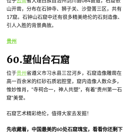
位于
云南
省大理白族自治州剑川县084县道，石窟依
山开凿，分布在石钟寺、狮子关、沙登箐三区，共有
17窟。石钟山石窟中还有很多精美绝伦的石刻造像、
引人入胜的背景典故。
贵州
60.望仙台石窟
位于
贵州
省遵义市习水县三岔河乡，石窟造像雕凿在
高一百余米的红砂石质岩腔里，窟内造像人数众多，
惟妙惟肖，“寺祠合一，神人共塑”，有着“贵州第一石
窟”美誉。
石窟艺术精彩绝伦，值得大家去发掘！
​先收藏着，中国最美的60处石窟瑰宝，看看你还剩下