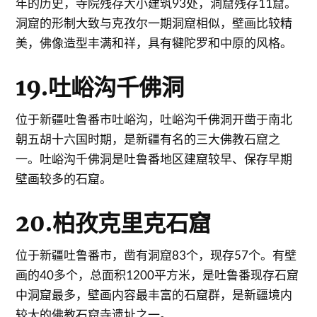
年的历史，寺院残存大小建筑93处，洞窟残存11窟。
洞窟的形制大致与克孜尔一期洞窟相似，壁画比较精
美，佛像造型丰满和祥，具有犍陀罗和中原的风格。
19.吐峪沟千佛洞
位于新疆吐鲁番市吐峪沟，吐峪沟千佛洞开凿于南北
朝五胡十六国时期，是新疆有名的三大佛教石窟之
一。吐峪沟千佛洞是吐鲁番地区建窟较早、保存早期
壁画较多的石窟。
20.柏孜克里克石窟
位于新疆吐鲁番市，凿有洞窟83个，现存57个。有壁
画的40多个，总面积1200平方米，是吐鲁番现存石窟
中洞窟最多，壁画内容最丰富的石窟群，是新疆境内
较大的佛教石窟寺遗址之一。