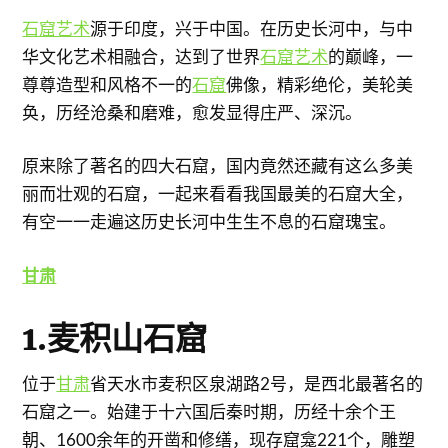
石窟艺术
源于印度，兴于中国。在历史长河中，与中
华文化艺术相融合，达到了世界
石窟艺术
的巅峰，一
尊尊造型和风格不一的
石窟
佛像，精彩绝伦，美轮美
奂，历经沧桑和磨难，愈发显得庄严、深沉。
原来除了著名的四大石窟，国内竟然还藏有这么多美
丽而壮观的石窟，一起来看看我国最美的石窟大全，
有空一一走遍这历史长河中生生不息的石窟瑰宝。
甘肃
1.麦积山石窟
位于
甘肃
省天水市麦积区泉湖路2号，是西北最著名的
石窟之一。始建于十六国后秦时期，历经十余个王
朝、1600余年的开凿和修缮，现存窟龛221个，雕塑