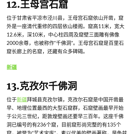
12.王母宫石窟
位于甘肃省平凉市泾川县，王母宫石窟依山开凿，窟
外是一座清代重修的四层依山楼阁。窟高11米，宽大
12.6米，深10米，中心柱四周及窟壁三面雕有佛像
2000余尊，也被称作“千佛洞”。王母宫石窟是百里石
窟长廊上的名窟，还藏有众多碑碣。
新疆
13.克孜尔千佛洞
位于
新疆
拜城县克孜尔镇，克孜尔石窟是中国开凿最
早、地理位置最西的大型石窟群，石窟壁画最早开始
于公元三世纪，距敦煌壁画还要早三百年。这座千佛
洞已编号的有236个窟，目前窟形尚完整的有135个
窟，被誉为“艺术宝库”，素以优美的壁画著称，是龟兹