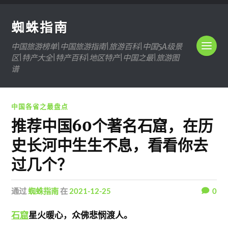
蜘蛛指南
中国旅游榜单|中国旅游指南|旅游百科|中国5A级景
区|特产大全|特产百科|地区特产|中国之最|旅游图
谱
中国各省之最盘点
推荐中国60个著名石窟，在历
史长河中生生不息，看看你去
过几个？
通过
蜘蛛指南
在
2021-12-25
0
石窟
星火暖心，众佛悲悯渡人。