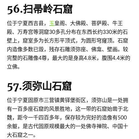
56.扫帚岭石窟
位于宁夏西吉县，
玉
皇阁、大佛殿、菩萨殿、牛王
殿、万寿宫等洞窟30多孔分布在东西长约330米的石
壁上，窟室多为长方形平顶式，为圆形穹窿顶。石窟
内造像多数已毁，残存石雕须弥座、佛龛、壁画。较
完整的石雕像4尊，最大的是身高4.8米，腹围4.4米的
立佛。
57.须弥山石窟
位于宁夏固原市三营镇黄铎堡街区，须弥山是一处拥
有一百多座石窟的风景胜地，这一带的石窟始凿于北
魏，距今一千四百多年，保存较为完好的造像有500
余躯，是古代固原规模最大的一处佛寺禅院、中国十
大石窟之一。