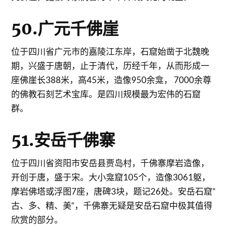
50.广元千佛崖
位于四川省广元市的嘉陵江东岸，石窟始凿于北魏晚
期，兴盛于唐朝，止于清代，历经千年，从而形成一
座佛崖长388米，高45米，造像950余龛， 7000余尊
的佛教石刻艺术宝库。是四川规模最为宏伟的石窟
群。
51.安岳千佛寨
位于四川省资阳市安岳县贾岛村，千佛寨摩岩造像，
开创于唐，盛于宋。大小龛窟105个，造像3061躯，
摩岩佛塔或浮图7座，唐碑3块，题记26处。安岳石窟”
古、多、精、美“，千佛寨无疑是安岳石窟中极其值得
欣赏的部分。