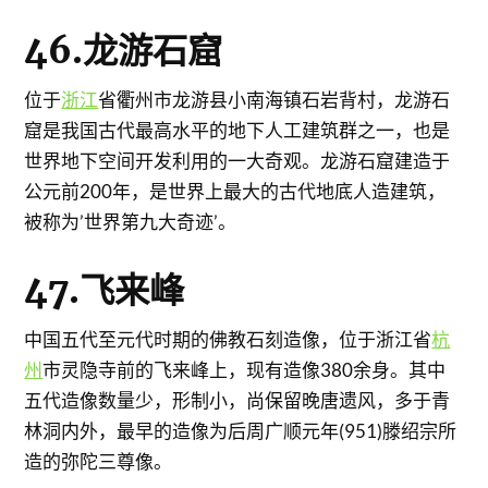
46.龙游石窟
位于
浙江
省衢州市龙游县小南海镇石岩背村，龙游石
窟是我国古代最高水平的地下人工建筑群之一，也是
世界地下空间开发利用的一大奇观。龙游石窟建造于
公元前200年，是世界上最大的古代地底人造建筑，
被称为’世界第九大奇迹’。
47.飞来峰
中国五代至元代时期的佛教石刻造像，位于浙江省
杭
州
市灵隐寺前的飞来峰上，现有造像380余身。其中
五代造像数量少，形制小，尚保留晚唐遗风，多于青
林洞内外，最早的造像为后周广顺元年(951)滕绍宗所
造的弥陀三尊像。