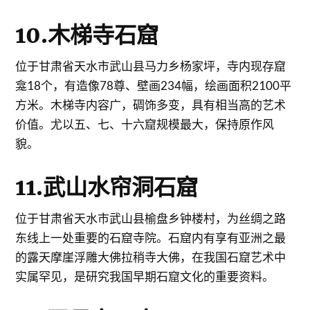
10.木梯寺石窟
位于甘肃省天水市武山县马力乡杨家坪，寺内现存窟
龛18个，有造像78尊、壁画234幅，绘画面积2100平
方米。木梯寺内容广，碉饰多变，具有相当高的艺术
价值。尤以五、七、十六窟规模最大，保持原作风
貌。
11.武山水帘洞石窟
位于甘肃省天水市武山县榆盘乡钟楼村，为丝绸之路
东线上一处重要的石窟寺院。石窟内有享有亚洲之最
的露天摩崖浮雕大佛拉稍寺大佛，在我国石窟艺术中
实属罕见，是研究我国早期石窟文化的重要资料。