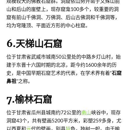
规模较大的佛教石窟群。洞窟依山势开凿于文殊山前
山和后山的崖壁上，现存窟龛100多个，较重要的洞
窟有前山千佛洞、万佛洞、后山古佛洞和千佛洞等，
均为穹隆顶、平面近方形的中心柱窟。
6.天梯山石窟
位于甘肃省武威市城南50公里处的中路乡灯山村，始
建于东晋十六国时期的北凉，距今约1600余年的历
史，是中国早期石窟艺术的代表，在学术界有着“
石窟
鼻祖
”之称。
7.榆林石窟
位于甘肃省瓜州县城南约72公里的
南山
峡谷中，现存
洞窟43个，共有壁画5200平方米，彩塑259多身，尤
以西夏和
元
代的壁画，别具
特
色，独树一帜。由于榆