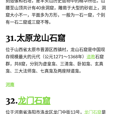
刻造像和石塔，是羊头山历史遗物中的精华所在。山
腰至山顶共计有40余洞窟，雕凿于大型的砂岩上，洞
窟大小不一，平面多为方形，一般为一石一窟，个别
有一石二窟或三窟不等。
31.太原龙山石窟
位于山西省太原市晋源区西镇村，龙山石窟是中国现
存规模最大的元代（公元1271～1368年）
道教
石窟
群，共8窟，分别为虚皇龛、三清龛、卧如龛、玄真
龛、三大法师龛、七真龛及两座辩道龛。
河南
32.
龙门石窟
位于河南省洛阳市洛龙区龙门中街13号，
龙门石窟
是