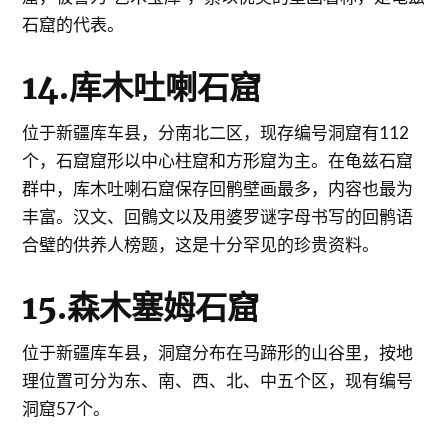
石窟的代表。
14.库木吐喇石窟
位于新疆库车县，分南北二区，现存编号洞窟有112
个，石窟窟形以中心柱窟和方形窟为主。在龟兹石窟
群中，库木吐喇石窟保存回鹘壁画最多，内容也最为
丰富。汉文、回鶻文以及用婆罗谜字母书写的回鹘语
合璧的供养人榜题，这是十分罕见的珍贵资料。
15.森木塞姆石窟
位于新疆库车县，洞窟分布在马蹄形的山谷里，按地
理位置可分为东、南、西、北、中五个区，现有编号
洞窟57个。