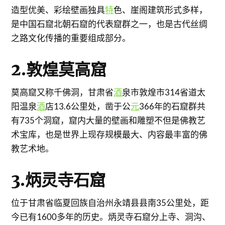
造型优美、彩绘壁画独具
特
色、崖阁建筑形式多样，
是中国石窟北朝石窟的代表窟群之一，也是古代丝绸
之路文化传播的重要组成部分。
2.敦煌莫高窟
莫高窟又称千佛洞，甘肃省
酒
泉市敦煌市314省道太
阳温泉
酒
店13.6公里处，凿于公
元
366年的石窟群共
有735个洞窟，窟内大量的壁画和雕塑不但是佛教艺
术宝库，也是世界上现存规模最大、内容最丰富的佛
教艺术地。
3.炳灵寺石窟
位于甘肃省临夏回族自治州永靖县县南35公里处，距
今已有1600多年的历史。炳灵寺石窟分上寺、洞沟、