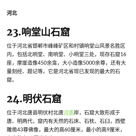
河北
23.响堂山石窟
位于河北省邯郸市峰峰矿区和村镇响堂山风景名胜区
内，包括北响堂、南响堂、小响堂三处，现存石窟16
座，摩崖造像450余龛，大小造像5000余尊，还有大
量刻经、题记等。它是河北省现已发现的最大的石
窟。
24.明伏石窟
位于河北唐县明伏村北唐
河南
岸，石窟大致形成于
唐、明两代，窟内有天然的石床、石枕、石臼，西壁
雕凿43尊佛像，最大的高60厘米，最小的高9厘米，