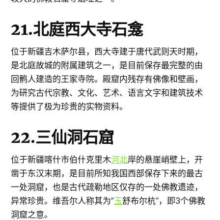
21.北庭西大寺石龛
位于新疆吉木萨尔县，西大寺建于唐代武则天时期，
是北庭故城的附属建筑之一，是目前保存最完整的由
回鹘人建造的王家寺院。殿窟内残存有佛像和壁画，
为研究古代宗教、文化、艺术、语言文字和建筑技术
等提供了极为珍贵的实物资料。
22.三仙洞石窟
位于新疆喀什市伯什克里木
河北
岸的悬崖峭壁上，开
凿于东汉末期，是目前所知我国西部保存下来的最古
一处洞窟，也是古代疏勒地区仅存的一处佛教遗迹，
异常珍贵。维吾尔人称其为“
玉
舒布尔杭”，即3个佛教
洞窟之意。