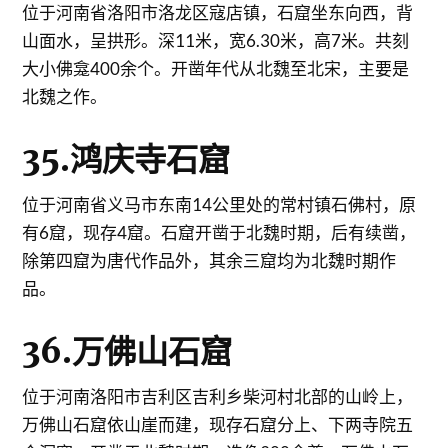
位于河南省洛阳市洛龙区寇店镇，石窟坐东向西，背
山面水，呈拱形。深11米，宽6.30米，高7米。共刻
大小佛龛400余个。开凿年代从北魏至北宋，主要是
北魏之作。
35.鸿庆寺石窟
位于河南省义马市东南14公里处的常村镇石佛村，原
有6窟，现存4窟。石窟开凿于北魏时期，后有续凿，
除第四窟为唐代作品外，其余三窟均为北魏时期作
品。
36.万佛山石窟
位于河南洛阳市吉利区吉利乡柴河村北部的山岭上，
万佛山石窟依山崖而建，现存石窟分上、下两寺院五