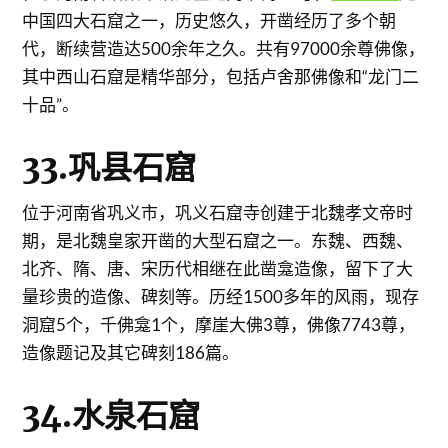
中国四大石窟之一，历史悠久，开凿经历了多个朝
代，断续营造达500余年之久。共有97000余尊佛像，
其中西山石窟是精华部分，包括卢舍那佛像和“龙门二
十品”。
33.巩县石窟
位于河南省巩义市，巩义石窟寺创建于北魏孝文帝时
期，是北魏皇家开凿的大型石窟之一。东魏、西魏、
北齐、隋、唐、宋历代相继在此凿龛造像，留下了大
量珍贵的造像、碑刻等。历经1500多年的风雨，现存
洞窟5个，千佛龛1个，摩崖大佛3尊，佛像7743尊，
造像题记及其它碑刻186篇。
34.水泉石窟