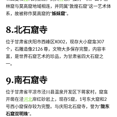
林窟与莫高窟地域相连，并同属“敦煌石窟”这一艺术体
系，故被称作莫高窟的“
姊妹窟
”。
8.北石窟寺
位于甘肃省庆阳市西峰区X002，现存大小窟龛307
个，石雕造像2126 尊，文物大多保存完整，内容丰
富，是世界石窟艺术的珍品，为甘肃省四大石窟之
一。
9.南石窟寺
位于甘肃省平凉市泾川县温泉开发区下蒋家村，窟龛
开凿在泾
河北
岸红砂岩上，现存5窟，1号东大窟和2
号西小窟保存较为完整。与庆阳北石窟寺，誉为“
陇东
石窟双明珠
”。