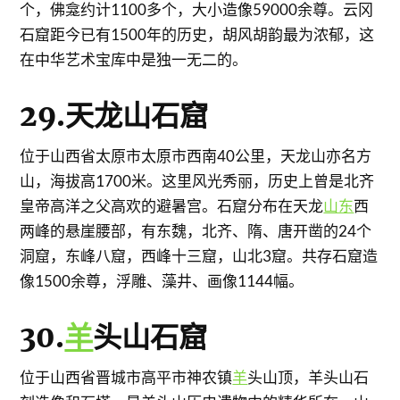
个，佛龛约计1100多个，大小造像59000余尊。云冈
石窟距今已有1500年的历史，胡风胡韵最为浓郁，这
在中华艺术宝库中是独一无二的。
29.天龙山石窟
位于山西省太原市太原市西南40公里，天龙山亦名方
山，海拔高1700米。这里风光秀丽，历史上曾是北齐
皇帝高洋之父高欢的避暑宫。石窟分布在天龙
山东
西
两峰的悬崖腰部，有东魏，北齐、隋、唐开凿的24个
洞窟，东峰八窟，西峰十三窟，山北3窟。共存石窟造
像1500余尊，浮雕、藻井、画像1144幅。
30.
羊
头山石窟
位于山西省晋城市高平市神农镇
羊
头山顶，羊头山石