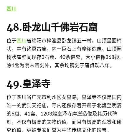
四川
48.卧龙山千佛岩石窟
位于
四川
省绵阳市梓潼县卧龙镇五一村，山顶呈圈椅
状，中有诸葛古庙，内一巨石上有摩崖造像。山顶圈
椅状崖壁间现存3石窟、40余佛龛，大小佛像368躯。
除1龛为明末凿刻外，其余均镌刻于唐贞观八年。
49.皇泽寺
位于四川省广元市利州区女皇路，皇泽寺不仅是国内
唯一的武则天祀庙，寺内还保存着开凿于北魏至明清
的6窟、41龛、1203躯皇泽寺摩崖造像及其历代碑
刻，不仅有极高的文物价值，而且有极高的观赏和研
究价值，更被专家们誉为中华传统文化的瑰宝。