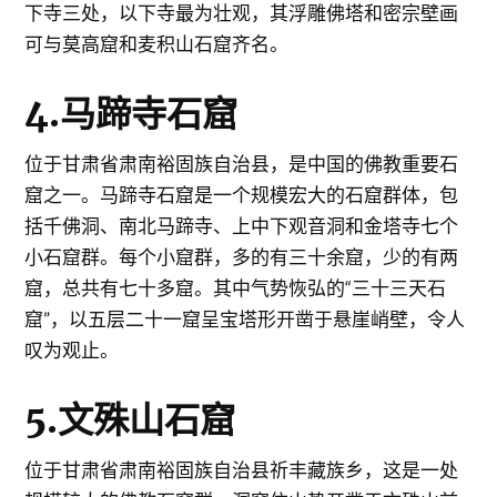
下寺三处，以下寺最为壮观，其浮雕佛塔和密宗壁画
可与莫高窟和麦积山石窟齐名。
4.马蹄寺石窟
位于甘肃省肃南裕固族自治县，是中国的佛教重要石
窟之一。马蹄寺石窟是一个规模宏大的石窟群体，包
括千佛洞、南北马蹄寺、上中下观音洞和金塔寺七个
小石窟群。每个小窟群，多的有三十余窟，少的有两
窟，总共有七十多窟。其中气势恢弘的“三十三天石
窟”，以五层二十一窟呈宝塔形开凿于悬崖峭壁，令人
叹为观止。
5.文殊山石窟
位于甘肃省肃南裕固族自治县祈丰藏族乡，这是一处