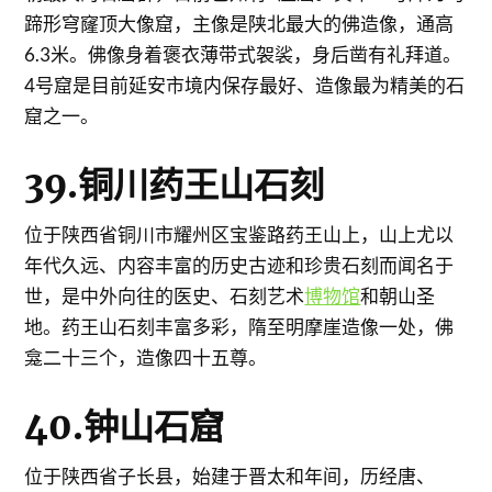
蹄形穹窿顶大像窟，主像是陕北最大的佛造像，通高
6.3米。佛像身着褒衣薄带式袈裟，身后凿有礼拜道。
4号窟是目前延安市境内保存最好、造像最为精美的石
窟之一。
39.铜川药王山石刻
位于陕西省铜川市耀州区宝鉴路药王山上，山上尤以
年代久远、内容丰富的历史古迹和珍贵石刻而闻名于
世，是中外向往的医史、石刻艺术
博物馆
和朝山圣
地。药王山石刻丰富多彩，隋至明摩崖造像一处，佛
龛二十三个，造像四十五尊。
40.钟山石窟
位于陕西省子长县，始建于晋太和年间，历经唐、