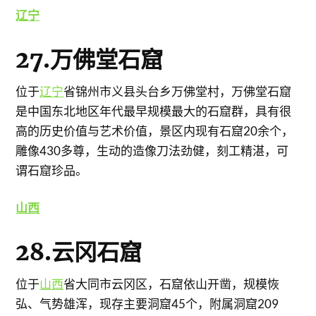
辽宁
27.万佛堂石窟
位于
辽宁
省锦州市义县头台乡万佛堂村，万佛堂石窟
是中国东北地区年代最早规模最大的石窟群，具有很
高的历史价值与艺术价值，景区内现有石窟20余个，
雕像430多尊，生动的造像刀法劲健，刻工精湛，可
谓石窟珍品。
山西
28.云冈石窟
位于
山西
省大同市云冈区，石窟依山开凿，规模恢
弘、气势雄浑，现存主要洞窟45个，附属洞窟209