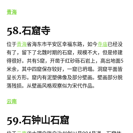
青海
58.石窟寺
位于
青海
省海东市平安区幸福东路，如今
寺庙
已经没
有了，留下了北魏时期的石窟，规模不大，但是修建
得很好。共有5窟，开凿于红砂砾石岩上，高出地面5
米余，其中四窟保存较好，一窟已坍塌。洞窟平面皆
呈长方形。窟内有泥塑佛像及部分壁画。壁画部分脱
落残损。从壁画风格观察似为宋代作品。
云南
59.石钟山石窟