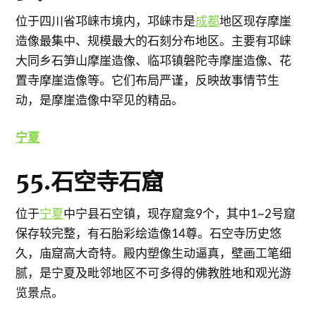
位于四川省邛崃市境内，邛崃市是
成都
地区现存摩崖
造像最集中、规模最大的石刻分布地区。主要有邛崃
大同乡石笋山摩崖造像、临邛镇磐陀寺摩崖造像、花
置寺摩崖造像等。它们布局严谨，反映故事情节生
动，是摩崖造像中罕见的精品。
宁夏
55.石空寺石窟
位于
宁夏
中宁县石空镇，现存窟龛9个，其中1~2号窟
保存较完整，有石胎彩绘造像14尊。石空寺历史悠
久，庙窟高大奇特。殿内塑像生动逼真，壁画工笔细
腻，是宁夏及毗邻地区不可多得的佛教胜地和观光游
览景点。