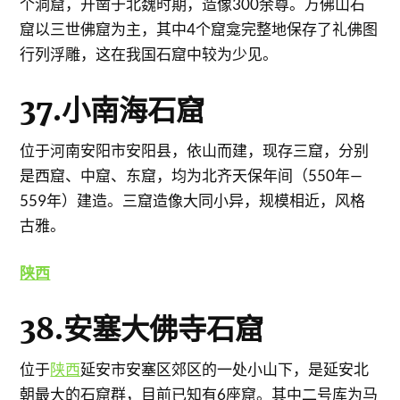
个洞窟，开凿于北魏时期，造像300余尊。万佛山石
窟以三世佛窟为主，其中4个窟龛完整地保存了礼佛图
行列浮雕，这在我国石窟中较为少见。
37.小南海石窟
位于河南安阳市安阳县，依山而建，现存三窟，分别
是西窟、中窟、东窟，均为北齐天保年间（550年—
559年）建造。三窟造像大同小异，规模相近，风格
古雅。
陕西
38.安塞大佛寺石窟
位于
陕西
延安市安塞区郊区的一处小山下，是延安北
朝最大的石窟群，目前已知有6座窟。其中二号库为马