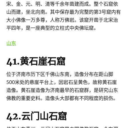
宋、金、元、明、清等千余年凿建而成。整个石窟依
山而建，坐北向南。其中保存最为完整的第3号窟内有
大小佛像一万多尊，人称万佛岩。该窟开凿于北宋治
平四年，是一座典型的立柱式中央佛坛窟。
山东
41.黄石崖石窟
位于济南市历下区千佛山东南，造像分布在距山脚
500米处的悬崖平台上，因岩石呈黄色，故称黄石崖
造像。黄石崖造像为济南最早的石窟群，是研究山东
佛教的重要史料。造像头大部都有不同程度的损伤。
42.云门山石窟