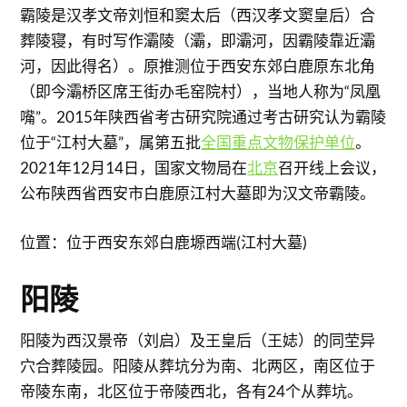
霸陵是汉孝文帝刘恒和窦太后（西汉孝文窦皇后）合
葬陵寝，有时写作灞陵（灞，即灞河，因霸陵靠近灞
河，因此得名）。原推测位于西安东郊白鹿原东北角
（即今灞桥区席王街办毛窑院村），当地人称为“凤凰
嘴”。2015年陕西省考古研究院通过考古研究认为霸陵
位于“江村大墓”，属第五批
全国重点文物保护单位
。
2021年12月14日，国家文物局在
北京
召开线上会议，
公布陕西省西安市白鹿原江村大墓即为汉文帝霸陵。
位置：位于西安东郊白鹿塬西端(江村大墓)
阳陵
阳陵为西汉景帝（刘启）及王皇后（王娡）的同茔异
穴合葬陵园。阳陵从葬坑分为南、北两区，南区位于
帝陵东南，北区位于帝陵西北，各有24个从葬坑。