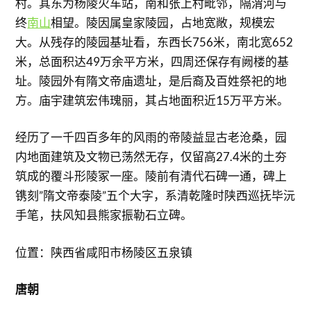
村。其东为杨陵火车站，南和张上村毗邻，隔渭河与
终
南山
相望。陵因属皇家陵园，占地宽敞，规模宏
大。从残存的陵园基址看，东西长756米，南北宽652
米，总面积达49万余平方米，四周还保存有阙楼的基
址。陵园外有隋文帝庙遗址，是后裔及百姓祭祀的地
方。庙宇建筑宏伟瑰丽，其占地面积近15万平方米。
经历了一千四百多年的风雨的帝陵益显古老沧桑，园
内地面建筑及文物已荡然无存，仅留高27.4米的土夯
筑成的覆斗形陵冢一座。陵前有清代石碑一通，碑上
镌刻”隋文帝泰陵”五个大字，系清乾隆时陕西巡抚毕沅
手笔，扶风知县熊家振勒石立碑。
位置：陕西省咸阳市杨陵区五泉镇
唐朝