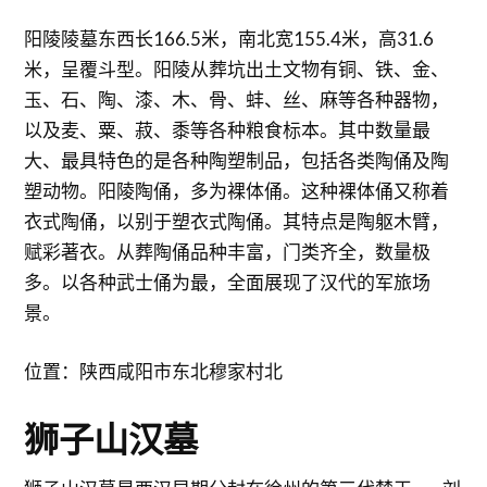
阳陵陵墓东西长166.5米，南北宽155.4米，高31.6
米，呈覆斗型。阳陵从葬坑出土文物有铜、铁、金、
玉、石、陶、漆、木、骨、蚌、丝、麻等各种器物，
以及麦、粟、菽、黍等各种粮食标本。其中数量最
大、最具特色的是各种陶塑制品，包括各类陶俑及陶
塑动物。阳陵陶俑，多为裸体俑。这种裸体俑又称着
衣式陶俑，以别于塑衣式陶俑。其特点是陶躯木臂，
赋彩著衣。从葬陶俑品种丰富，门类齐全，数量极
多。以各种武士俑为最，全面展现了汉代的军旅场
景。
位置：陕西咸阳市东北穆家村北
狮子山汉墓