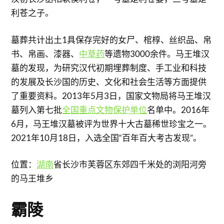
利苍之子。
墓葬共计出土1具保存完好的女尸、棺椁、丝织品、帛
书、帛画、漆器、
中草药
等遗物3000余件。马王堆汉
墓的发现，为研究汉代初期埋葬制度、手工业和科技
的发展及长沙国的历史、文化和社会生活等方面提供
了重要资料。2013年5月3日，国家文物局将马王堆汉
墓列入第七批
全国重点文物保护单位
名单中。2016年
6月，马王堆汉墓被评为世界十大古墓稀世珍宝之一。
2021年10月18日，入选全国“百年百大考古发现”。
位置：
湖南
省长沙市芙蓉区东郊四千米处的浏阳河旁
的马王堆乡
霸陵