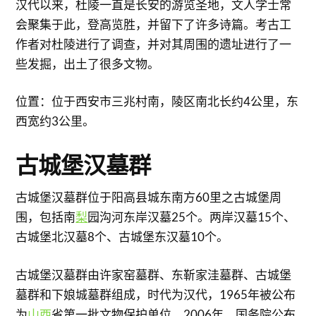
汉代以来，杜陵一直是长安的游览圣地，文人学士常
会聚集于此，登高览胜，并留下了许多诗篇。考古工
作者对杜陵进行了调查，并对其周围的遗址进行了一
些发掘，出土了很多文物。
位置：位于西安市三兆村南，陵区南北长约4公里，东
西宽约3公里。
古城堡汉墓群
古城堡汉墓群位于阳高县城东南方60里之古城堡周
围，包括南
梨
园沟河东岸汉墓25个。两岸汉墓15个、
古城堡北汉墓8个、古城堡东汉墓10个。
古城堡汉墓群由许家窑墓群、东靳家洼墓群、古城堡
墓群和下娘城墓群组成，时代为汉代，1965年被公布
为
山西
省第一批文物保护单位，2006年，国务院公布