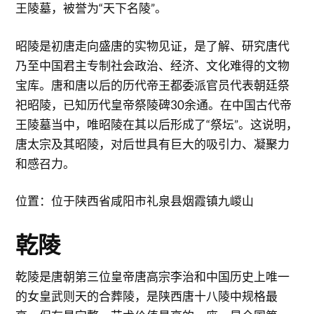
王陵墓，被誉为“天下名陵”。
昭陵是初唐走向盛唐的实物见证，是了解、研究唐代
乃至中国君主专制社会政治、经济、文化难得的文物
宝库。唐和唐以后的历代帝王都委派官员代表朝廷祭
祀昭陵，已知历代皇帝祭陵碑30余通。在中国古代帝
王陵墓当中，唯昭陵在其以后形成了“祭坛”。这说明，
唐太宗及其昭陵，对后世具有巨大的吸引力、凝聚力
和感召力。
位置：位于陕西省咸阳市礼泉县烟霞镇九嵕山
乾陵
乾陵是唐朝第三位皇帝唐高宗李治和中国历史上唯一
的女皇武则天的合葬陵，是陕西唐十八陵中规格最