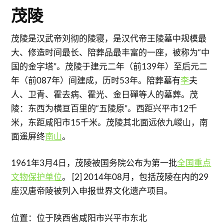
茂陵
茂陵是汉武帝刘彻的陵寝，是汉代帝王陵墓中规模最
大、修造时间最长、陪葬品最丰富的一座，被称为“中
国的金字塔”。茂陵于建元二年（前139年）至后元二
年（前087年）间建成，历时53年。陪葬墓有
李
夫
人、卫青、霍去病、霍光、金日磾等人的墓葬。茂
陵：东西为横亘百里的“五陵原”。西距兴平市12千
米，东距咸阳市15千米。茂陵其北面远依九嵕山，南
面遥屏终
南山
。
1961年3月4日，茂陵被国务院公布为第一批
全国重点
文物保护单位
。 [2] 2014年08月，包括茂陵在内的29
座汉唐帝陵被列入申报世界文化遗产项目。
位置：位于陕西省咸阳市兴平市东北