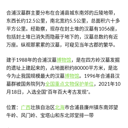
合浦汉墓群主要分布在合浦县城东南郊的丘陵地带，
东西长约12.5公里，南北宽约5.5公里，总面积六十多
平方公里。经勘察，现存在封土堆的汉墓有1056座，
包括封土堆已消失而隐蔽于地下的，汉墓总数约有近
万座。纵观那累累的汉墓，可窥见当年古郡的繁华。
建于1988年的合浦汉墓
博物馆
，是在四方岭汉墓发掘
的遗址上建起来的，占地面积约80000平方米，是迄
今为止我国规模最大的汉墓
博物馆
。1996年合浦县汉
墓群被国务院列为
全国重点文物保护单位
，2021年10
月18日，入选全国“百年百大考古发现”。
位置：
广西
壮族自治区
北海
市合浦县廉州镇东南郊望
牛岭、风门岭、宝塔山和东北郊堂排一带