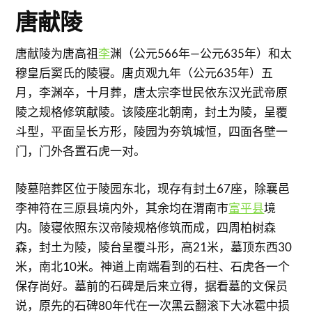
唐献陵
唐献陵为唐高祖
李
渊（公元566年—公元635年）和太
穆皇后窦氏的陵寝。唐贞观九年（公元635年）五
月，李渊卒，十月葬，唐太宗李世民依东汉光武帝原
陵之规格修筑献陵。该陵座北朝南，封土为陵，呈覆
斗型，平面呈长方形，陵园为夯筑城恒，四面各壁一
门，门外各置石虎一对。
陵墓陪葬区位于陵园东北，现存有封土67座，除襄邑
李神符在三原县境内外，其余均在渭南市
富平县
境
内。陵寝依照东汉帝陵规格修筑而成，四周柏树森
森，封土为陵，陵台呈覆斗形，高21米，墓顶东西30
米，南北10米。神道上南端看到的石柱、石虎各一个
保存尚好。墓前的石碑是后来立得，据看墓的文保员
说，原先的石碑80年代在一次黑云翻滚下大冰雹中损