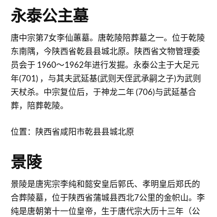
永泰公主墓
唐中宗第7女李仙蕙墓。唐乾陵陪葬墓之一。位于乾陵
东南隅，今陕西省乾县县城北原。陕西省文物管理委
员会于 1960～1962年进行发掘。永泰公主于大足元
年(701) ，与其夫武延基(武则天侄武承嗣之子)为武则
天杖杀。中宗复位后，于神龙二年 (706)与武延基合
葬，陪葬乾陵。
位置：陕西省咸阳市乾县县城北原
景陵
景陵是唐宪宗李纯和懿安皇后郭氏、孝明皇后郑氏的
合葬陵墓，位于陕西省蒲城县西北7公里的金帜山。李
纯是唐朝第十一位皇帝，生于唐代宗大历十三年（公