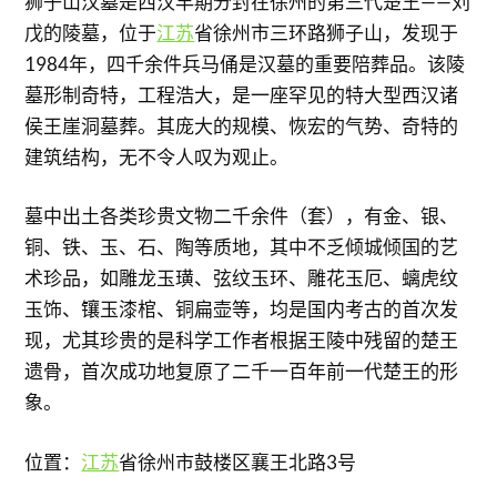
狮子山汉墓是西汉早期分封在徐州的第三代楚王——刘
戊的陵墓，位于
江苏
省徐州市三环路狮子山，发现于
1984年，四千余件兵马俑是汉墓的重要陪葬品。该陵
墓形制奇特，工程浩大，是一座罕见的特大型西汉诸
侯王崖洞墓葬。其庞大的规模、恢宏的气势、奇特的
建筑结构，无不令人叹为观止。
墓中出土各类珍贵文物二千余件（套），有金、银、
铜、铁、玉、石、陶等质地，其中不乏倾城倾国的艺
术珍品，如雕龙玉璜、弦纹玉环、雕花玉厄、螭虎纹
玉饰、镶玉漆棺、铜扁壶等，均是国内考古的首次发
现，尤其珍贵的是科学工作者根据王陵中残留的楚王
遗骨，首次成功地复原了二千一百年前一代楚王的形
象。
位置：
江苏
省徐州市鼓楼区襄王北路3号