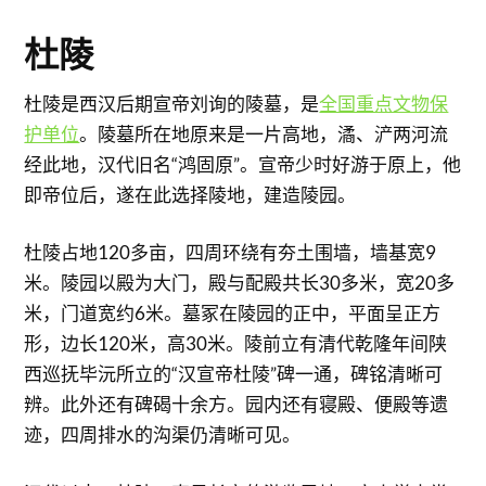
杜陵
杜陵是西汉后期宣帝刘询的陵墓，是
全国重点文物保
护单位
。陵墓所在地原来是一片高地，潏、浐两河流
经此地，汉代旧名“鸿固原”。宣帝少时好游于原上，他
即帝位后，遂在此选择陵地，建造陵园。
杜陵占地120多亩，四周环绕有夯土围墙，墙基宽9
米。陵园以殿为大门，殿与配殿共长30多米，宽20多
米，门道宽约6米。墓冢在陵园的正中，平面呈正方
形，边长120米，高30米。陵前立有清代乾隆年间陕
西巡抚毕沅所立的“汉宣帝杜陵”碑一通，碑铭清晰可
辨。此外还有碑碣十余方。园内还有寝殿、便殿等遗
迹，四周排水的沟渠仍清晰可见。