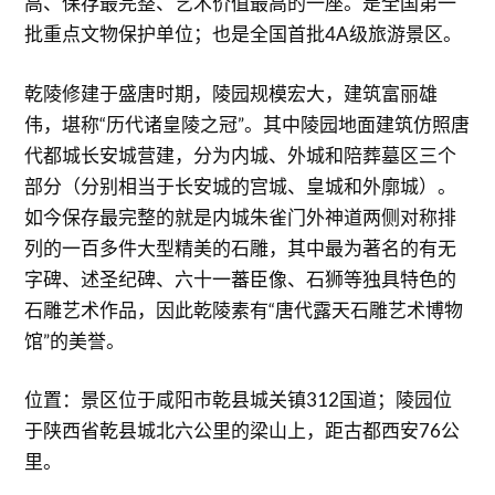
高、保存最完整、艺术价值最高的一座。是全国第一
批重点文物保护单位；也是全国首批4A级旅游景区。
乾陵修建于盛唐时期，陵园规模宏大，建筑富丽雄
伟，堪称“历代诸皇陵之冠”。其中陵园地面建筑仿照唐
代都城长安城营建，分为内城、外城和陪葬墓区三个
部分（分别相当于长安城的宫城、皇城和外廓城）。
如今保存最完整的就是内城朱雀门外神道两侧对称排
列的一百多件大型精美的石雕，其中最为著名的有无
字碑、述圣纪碑、六十一蕃臣像、石狮等独具特色的
石雕艺术作品，因此乾陵素有“唐代露天石雕艺术博物
馆”的美誉。
位置：景区位于咸阳市乾县城关镇312国道；陵园位
于陕西省乾县城北六公里的梁山上，距古都西安76公
里。