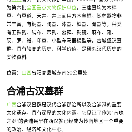
为第六批
全国重点文物保护单位
。三座墓均为木椁
墓，有墓道、天井，井上面用方木垒框，随葬器物非
常丰富，有铜器、陶器、漆器、铁器、骨器等，种类
有五铢钱、绢布、带钩、墓镇、铜镜、麻布、靴、
砚、罗、缯、印章、小型车马器模型等。古城堡汉墓
群，具有较高的历史、科学价值，是研究汉代历史的
实物资料。
位置：
山西
省阳高县城东南30公里处
合浦古汉墓群
广西
合浦汉墓群是汉代合浦郡治所以及合浦港的重要
文化遗存，具有深厚的文化内涵，它见证了作为“南珠
之乡”的合浦县早在西汉就已经成为岭南地区一个重要
的政治、经济和文化中心。