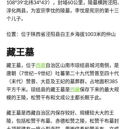
108°39′北纬34°43′），封域60公里，陵墓横跨泾阳、
淳化两县，为宣宗李忱的陵墓，李忱是宪宗的第十三
个儿子。
位置：位于陕西省泾阳县白王乡海拔1003米的仲山
藏王墓
藏王墓，位于
西藏
自治区山南市琼结县城河南侧，是
唐朝（7世纪—9世纪）吐蕃第二十九代赞普至四十代
（末代）赞普、大臣及王妃的墓葬群，占地面积385
平方千米。琼结县的藏王墓是
西藏
保存下来的最大规
模的王陵，松赞干布和文成公主都长眠于此。
藏王墓是西藏自治区内保存较好、规模较大大的王
陵，包括松赞干布墓、赤德松赞之陵，松赞干布墓封
土顶部建有一座小型寺院，里面供奉松赞干布、文成