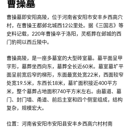
曹操墓
曹操墓即安阳高陵，位于河南省安阳市安丰乡西高穴
村，在曹操王都邺北城西12公里处。据《三国志》等
史料记载，220年曹操卒于洛阳，灵柩葬在邺城的西
门豹祠以西丘陵中。
曹操高陵，是一座多墓室的大型砖室墓。墓平面呈甲
字形，墓葬坐西向东，墓葬全长近60米。墓室墓圹平
面呈前宽后窄的梯形，东面最宽处宽22米，西面较窄
处宽19.5米，东西长18米，墓圹面积接近400平方
米，整个墓葬占地面积740平方米左右。由墓道、墓
门、封门墙、甬道、前后主室和四个侧室组成，结构
复杂，规模宏大。
位置：河南省安阳市安阳县安丰乡西高穴村村南