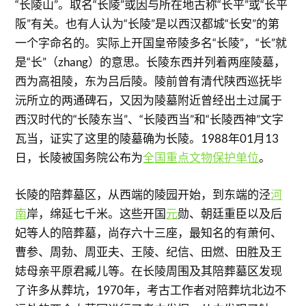
“长陵山”。取名“长陵”或因与所在地古称“长平”或“长平
阪”有关。也有人认为“长陵”是以西汉都城“长安”的第
一个字命名的。实际上开国皇帝陵多名“长陵”，“长”就
是“长”（zhang）的意思。长陵东西并列着两座陵墓，
西为高祖陵，东为吕后陵。陵前曾有清代陕西巡抚毕
沅所立的两通碑石，又因为陵墓附近曾经出土过属于
西汉时代的“长陵东当”、“长陵西当”和“长陵西神”文字
瓦当，证实了这里的陵墓确为长陵。1988年01月13
日，长陵被国务院公布为
全国重点文物保护单位
。
长陵的陪葬墓区，从西端的陵园开始，到东端的泾
河
南
岸，绵延七千米。这些开国
元
勋、朝廷重臣以及后
妃等人的陪葬墓，尚存六十三座，最知名的有萧何、
曹参、周勃、周亚夫、王陵、纪信、田燃、田胜及王
娡母亲平原君臧儿等。在长陵周围及其陪葬墓区发现
了许多从葬坑，1970年，考古工作者对陪葬坑北边不