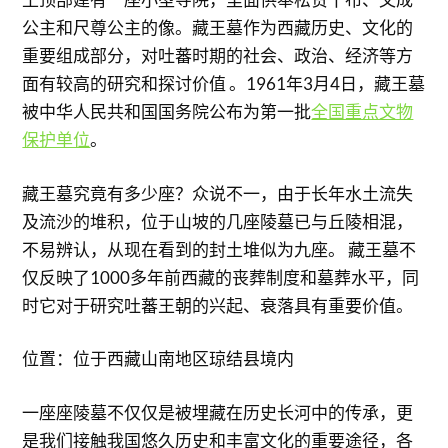
公主和尺尊公主的像。藏王墓作为西藏历史、文化的
重要组成部分，对吐蕃时期的社会、政治、经济等方
面有较高的研究和探讨价值 。1961年3月4日，藏王墓
被中华人民共和国国务院公布为第一批
全国重点文物
保护单位
。
​藏王墓究竟有多少座？众说不一，由于长年水土流失
及流沙的堆积，位于山坡的几座陵墓已与丘陵相混，
不易辨认，从现在看到的封土堆似为九座。 藏王墓不
仅反映了1000多年前西藏的丧葬制度和墓葬水平，同
时它对于研究吐蕃王朝的兴起、衰落具有重要价值。
位置：位于西藏山南地区琼结县境内
一座座陵墓不仅仅是被埋藏在历史长河中的传承，更
是我们接触我国悠久历史和丰富文化的重要途径，各