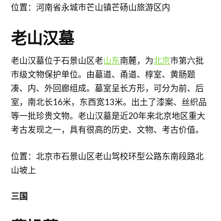
位置：河南省永城市芒山镇芒砀山旅游区内
老山汉墓
老山汉墓位于石景山区老
山东
南麓，为
北京
市第六批
市级文物保护单位。由墓道、甬道、椁室、黄肠题
凑、内、外回廊组成。墓室呈长方形，可分为前、后
室，南北长16米，东西宽13米。出土了漆案、丝织品
等一批珍贵文物。老山汉墓是近20年来北京地区重大
考古发现之一，具有很高的历史、文物、考古价值。
位置：北京市石景山区老山驾校环型公路东南段路北
山坡上
三国