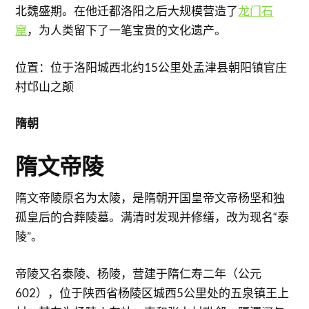
北魏盛期。在他迁都洛阳之后大规模营造了
龙门石
窟
，为人类留下了一笔宝贵的文化遗产。
位置：位于洛阳城西北约15公里处孟津县朝阳镇官庄
村邙山之颠
隋朝
隋文帝陵
隋文帝陵原名为太陵，是隋朝开国皇帝文帝杨坚和独
孤皇后的合葬陵墓。满清时发现并修缮，改为现名“泰
陵”。
帝陵又名泰陵、杨陵，营建于隋仁寿二年（公元
602），位于陕西省杨陵区城西5公里处的五泉镇王上