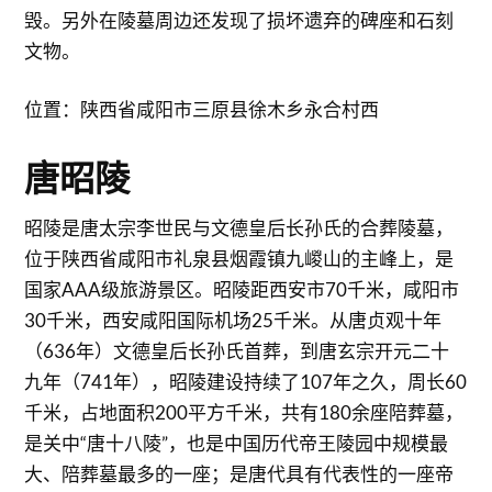
毁。另外在陵墓周边还发现了损坏遗弃的碑座和石刻
文物。
位置：陕西省咸阳市三原县徐木乡永合村西
唐昭陵
昭陵是唐太宗李世民与文德皇后长孙氏的合葬陵墓，
位于陕西省咸阳市礼泉县烟霞镇九嵕山的主峰上，是
国家AAA级旅游景区。昭陵距西安市70千米，咸阳市
30千米，西安咸阳国际机场25千米。从唐贞观十年
（636年）文德皇后长孙氏首葬，到唐玄宗开元二十
九年（741年），昭陵建设持续了107年之久，周长60
千米，占地面积200平方千米，共有180余座陪葬墓，
是关中“唐十八陵”，也是中国历代帝王陵园中规模最
大、陪葬墓最多的一座；是唐代具有代表性的一座帝