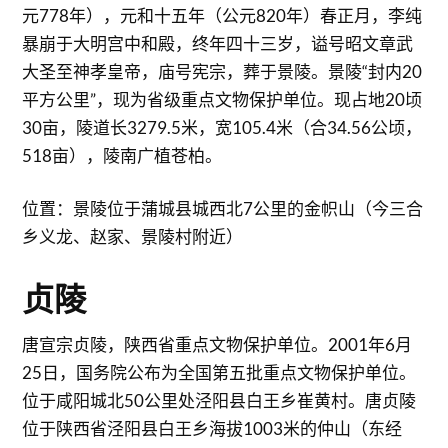
元778年），元和十五年（公元820年）春正月，李纯
暴崩于大明宫中和殿，终年四十三岁，谥号昭文章武
大圣至神孝皇帝，庙号宪宗，葬于景陵。景陵“封内20
平方公里”，现为省级重点文物保护单位。现占地20顷
30亩，陵道长3279.5米，宽105.4米（合34.56公顷，
518亩），陵南广植苍柏。
位置：景陵位于蒲城县城西北7公里的金帜山（今三合
乡义龙、赵家、景陵村附近）
贞陵
唐宣宗贞陵，陕西省重点文物保护单位。2001年6月
25日，国务院公布为全国第五批重点文物保护单位。
位于咸阳城北50公里处泾阳县白王乡崔黄村。唐贞陵
位于陕西省泾阳县白王乡海拔1003米的仲山（东经