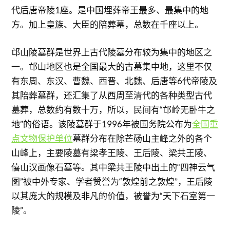
代后唐帝陵1座。是中国埋葬帝王最多、最集中的地
方。加上皇族、大臣的陪葬墓，总数在千座以上。
邙山陵墓群是世界上古代陵墓分布较为集中的地区之
一。邙山地区也是全国最大的古墓集中地，这里不仅
有东周、东汉、曹魏、西晋、北魏、后唐等6代帝陵及
其陪葬墓群，还汇集了从西周至清代的各种类型古代
墓葬，总数约有数十万，所以，民间有“邙岭无卧牛之
地”的俗语。该陵墓群于1996年被国务院公布为
全国重
点文物保护单位
墓群分布在除芒砀山主峰之外的各个
山峰上，主要陵墓有梁孝王陵、王后陵、梁共王陵、
僖山汉画像石墓等。其中梁共王陵中出土的“四神云气
图”被中外专家、学者赞誉为“敦煌前之敦煌”，王后陵
以其庞大的规模及非凡的价值，被誉为“天下石室第一
陵”。