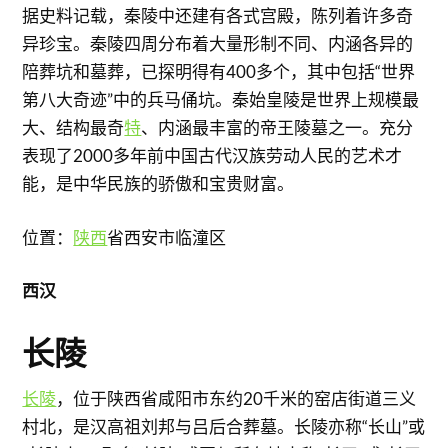
据史料记载，秦陵中还建有各式宫殿，陈列着许多奇
异珍宝。秦陵四周分布着大量形制不同、内涵各异的
陪葬坑和墓葬，已探明得有400多个，其中包括“世界
第八大奇迹”中的兵马俑坑。秦始皇陵是世界上规模最
大、结构最奇
特
、内涵最丰富的帝王陵墓之一。充分
表现了2000多年前中国古代汉族劳动人民的艺术才
能，是中华民族的骄傲和宝贵财富。
位置：
陕西
省西安市临潼区
西汉
长陵
长陵
，位于陕西省咸阳市东约20千米的窑店街道三义
村北，是汉高祖刘邦与吕后合葬墓。长陵亦称“长山”或