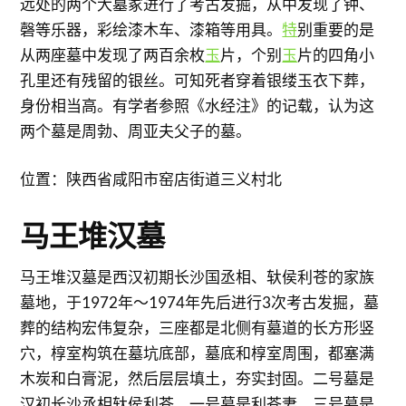
远处的两个大墓冢进行了考古发掘，从中发现了钟、
磬等乐器，彩绘漆木车、漆箱等用具。
特
别重要的是
从两座墓中发现了两百余枚
玉
片，个别
玉
片的四角小
孔里还有残留的银丝。可知死者穿着银缕玉衣下葬，
身份相当高。有学者参照《水经注》的记载，认为这
两个墓是周勃、周亚夫父子的墓。
位置：陕西省咸阳市窑店街道三义村北
马王堆汉墓
马王堆汉墓是西汉初期长沙国丞相、轪侯利苍的家族
墓地，于1972年～1974年先后进行3次考古发掘，墓
葬的结构宏伟复杂，三座都是北侧有墓道的长方形竖
穴，椁室构筑在墓坑底部，墓底和椁室周围，都塞满
木炭和白膏泥，然后层层填土，夯实封固。二号墓是
汉初长沙丞相轪侯利苍，一号墓是利苍妻，三号墓是