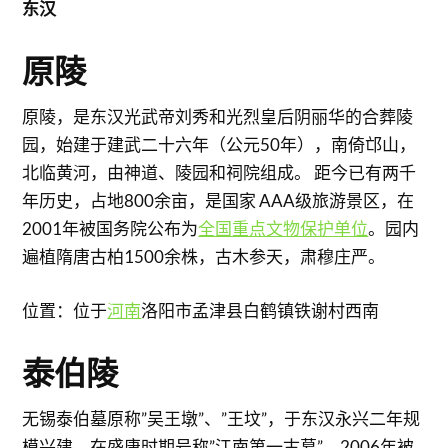
东汉
原陵
原陵，是东汉光武帝刘秀和光烈皇后阴丽华的合葬陵
园，始建于建武二十六年（公元50年），南倚邙山，
北临黄河，由神道、陵园和祠院组成。 距今已有两千
年历史，占地800余亩，是国家 AAA级旅游景区，在
2001年被国务院公布为
全国重点文物保护单位
。园内
遍植隋唐古柏1500余株，古木参天，肃穆庄严。
位置：位于
河南
洛阳市孟津县白鹤镇铁谢村西南
泰伯陵
无锡泰伯墓原称”吴王墩”、”王坟”，于东汉永兴二年规
模兴建，在盛唐时期号称”江南第一古墓”，2006年被