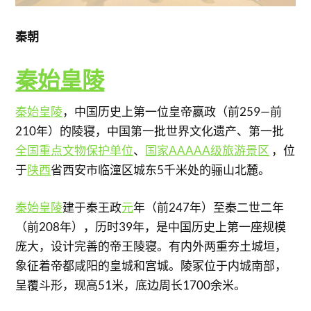
秦朝
秦始皇陵
秦始皇陵
，中国历史上第一位皇帝嬴政（前259—前
210年）的陵寝，中国第一批世界文化遗产、第一批
全国重点文物保护单位
、
国家AAAAA级旅游景区
，位
于
陕西
省西安市临潼区城东5千米处的骊山北麓。
秦始皇陵
建于秦王政
元
年（前247年）至秦二世二年
（前208年），历时39年，是中国历史上第一座规模
庞大，设计完善的帝王陵寝。有内外两重夯土城垣，
象征着帝都咸阳的皇城和宫城。陵冢位于内城南部，
呈覆斗形，现高51米，底边周长1700余米。