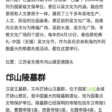
列为国家级文保单位。景区以吴文化为内涵，融自然
景观和人文景观于一体，展现了三千多年吴地生产、
人文、民俗的壮丽画卷。景区前的吴文化广场，由南
向北依次分为降福广场、吴韵大道、吴文化广场、寻
根文化广场四个部分。每年的4月10日，泰伯祭祀典
礼–中国（无锡）吴文化节，作为吴氏宗亲和海内外同
胞盛大的祭奠先祖活动，都在这里举行。
位置：江苏省无锡市鸿山镇至德路头
邙山陵墓群
汉梁王墓群，又叫芒砀山汉墓群，位于国家
5A级
永城
芒砀山景区，是中国最大的陵墓群遗址，现为国重点
文物保护单位。陵墓群已经探明的帝陵包括东汉帝陵5
座，曹魏帝陵1座，西晋帝陵5座，北魏帝陵4座，五