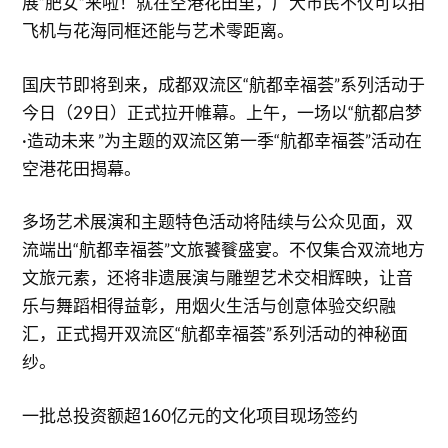
展“肥女”来啦！就在空港花田里，广大市民不仅可以拍
飞机与花海同框还能与艺术零距离。
国庆节即将到来，成都双流区“航都幸福荟”系列活动于
今日（29日）正式拉开帷幕。上午，一场以“航都启梦
·造动未来 ”为主题的双流区第一季“航都幸福荟”活动在
空港花田揭幕。
多场艺术展演和主题特色活动将陆续与公众见面，双
流端出“航都幸福荟”文旅饕餮盛宴。不仅集合双流地方
文旅元素，还将非遗展演与雕塑艺术交相辉映，让音
乐与舞蹈相得益彰，用烟火生活与创意体验交织融
汇，正式揭开双流区“航都幸福荟”系列活动的神秘面
纱。
一批总投资额超160亿元的文化项目现场签约