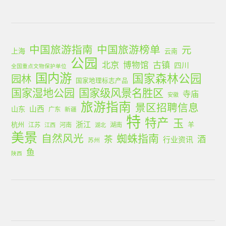
中国旅游指南
中国旅游榜单
元
上海
云南
公园
北京
古镇
博物馆
四川
全国重点文物保护单位
国内游
国家森林公园
园林
国家地理标志产品
国家湿地公园
国家级风景名胜区
寺庙
安徽
旅游指南
景区招聘信息
山西
山东
广东
新疆
特
特产
玉
浙江
杭州
羊
江苏
河南
湖南
江西
湖北
美景
蜘蛛指南
自然风光
茶
酒
行业资讯
苏州
鱼
陕西