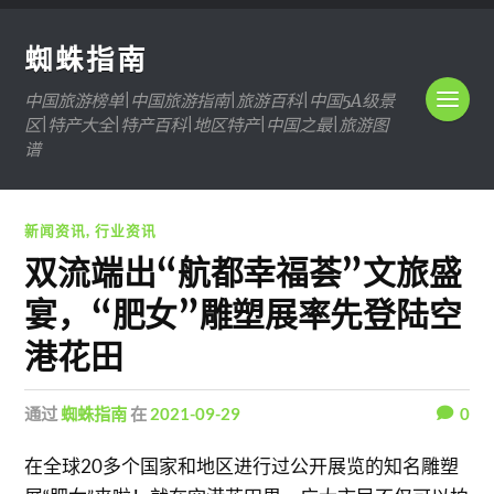
蜘蛛指南
中国旅游榜单|中国旅游指南|旅游百科|中国5A级景
区|特产大全|特产百科|地区特产|中国之最|旅游图
谱
新闻资讯
,
行业资讯
双流端出“航都幸福荟”文旅盛
宴，“肥女”雕塑展率先登陆空
港花田
通过
蜘蛛指南
在
2021-09-29
0
在全球20多个国家和地区进行过公开展览的知名雕塑