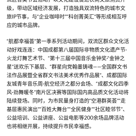
级，带动区域经济发展，打造独具双流特色的城市文
旅IP节事，与“企业咖啡时”“科创菁英汇”等形成相互呼
应的城市品牌。
“航都幸福荟”第一季系列活动期间，双流区群众文化活
动好戏连连：中国成都第八届国际非物质文化遗产节·
火龙灯舞艺术节、“第十三届中国音乐金钟奖·“金钟之
星”送欢乐下基层、“群星向党翰墨铸魂——全国群文书
法作品展暨全省群文书法美术优秀作品展”、成都国际
友城青年音乐周·航空经济之都分会场、“成都文化四季
风·劲舞暖冬”南片区决赛等国际国内高品质文化活动将
陆续登场。同时，为市民量身打造的“空港群英荟”“走
基层惠民演出”“百姓大舞台”“全民健身”“社区睦邻节”、
公益培训、公益讲座、公益电影等200余场品牌活动
也将相继开展，持续提升市民幸福感。