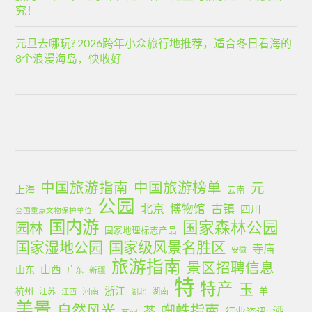
究！
元旦去哪玩? 2026跨年小众旅行地推荐，适合冬日看海的
8个浪漫海岛，快收好
中国旅游指南
中国旅游榜单
元
上海
云南
公园
北京
古镇
博物馆
四川
全国重点文物保护单位
国内游
国家森林公园
园林
国家地理标志产品
国家湿地公园
国家级风景名胜区
寺庙
安徽
旅游指南
景区招聘信息
山西
山东
广东
新疆
特
特产
玉
浙江
杭州
羊
江苏
河南
湖南
江西
湖北
美景
蜘蛛指南
自然风光
茶
酒
行业资讯