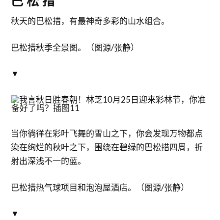
巴 松 措
秋天的巴松措，有最神奇多彩的山水组合。
巴松措秋季全景图。（图源/张静）
▼
当你徜徉在彩叶飞舞的雪山之下，你会发现万物都点
染在绚烂的秋叶之下，围绕在碧绿的巴松措四周，折
射出深浅不一的蓝。
巴松措热气球项目和泡泡屋酒店。（图源/张静）
▼