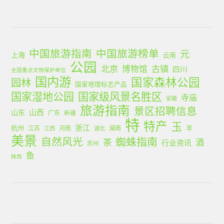
中国旅游指南
中国旅游榜单
元
上海
云南
公园
北京
古镇
博物馆
四川
全国重点文物保护单位
国内游
国家森林公园
园林
国家地理标志产品
国家湿地公园
国家级风景名胜区
寺庙
安徽
旅游指南
景区招聘信息
山西
山东
广东
新疆
特
特产
玉
浙江
杭州
羊
江苏
河南
湖南
江西
湖北
美景
蜘蛛指南
自然风光
茶
酒
行业资讯
苏州
鱼
陕西