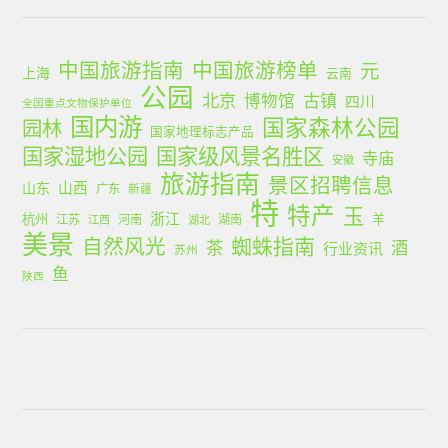
中国旅游指南
中国旅游榜单
元
上海
云南
公园
北京
古镇
博物馆
四川
全国重点文物保护单位
国内游
国家森林公园
园林
国家地理标志产品
国家湿地公园
国家级风景名胜区
寺庙
安徽
旅游指南
景区招聘信息
山西
山东
广东
新疆
特
特产
玉
浙江
杭州
羊
江苏
河南
湖南
江西
湖北
美景
蜘蛛指南
自然风光
茶
酒
行业资讯
苏州
鱼
陕西