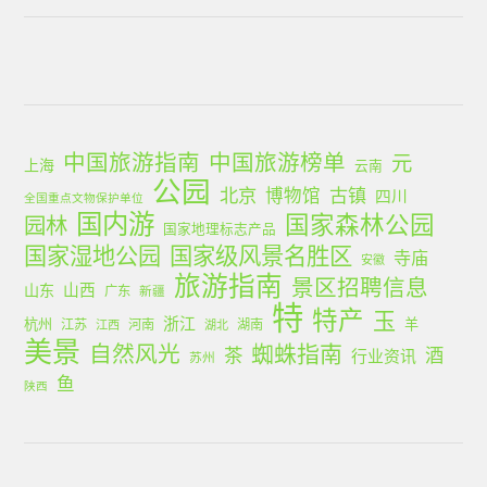
中国旅游指南
中国旅游榜单
元
上海
云南
公园
北京
古镇
博物馆
四川
全国重点文物保护单位
国内游
国家森林公园
园林
国家地理标志产品
国家湿地公园
国家级风景名胜区
寺庙
安徽
旅游指南
景区招聘信息
山西
山东
广东
新疆
特
特产
玉
浙江
杭州
羊
江苏
河南
湖南
江西
湖北
美景
蜘蛛指南
自然风光
茶
酒
行业资讯
苏州
鱼
陕西