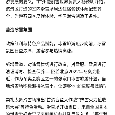
游发展的要义。”广州融创雪世界负责人杨德明介绍，
该景区打造的室内滑雪场周边住宿餐饮休闲配套齐
全，为游客四季度假体验、学习滑雪创造了条件。
营造冰雪氛围
政策红利与特色产品赋能，冰雪旅游迈步向前，冰雪
氛围日益浓厚，游客参与热情高涨。
新增雪道，对造雪管线进行改造，对雪服、雪具进行
清理消毒、检查保养……随着北京2022年冬奥会临
近，作为冬奥会赛区之一的张家口冰雪旅游升温，当
地滑雪场积极迎接冰雪季，让游客体验“速度与激情”。
崇礼太舞滑雪场推出“首滑盲盒大作战”“热雪火力值收
集大赛”等特色活动。滑雪场开板当日，来自全国各地
的滑雪爱好者早早来到闸机前排队等候入场。“每年我