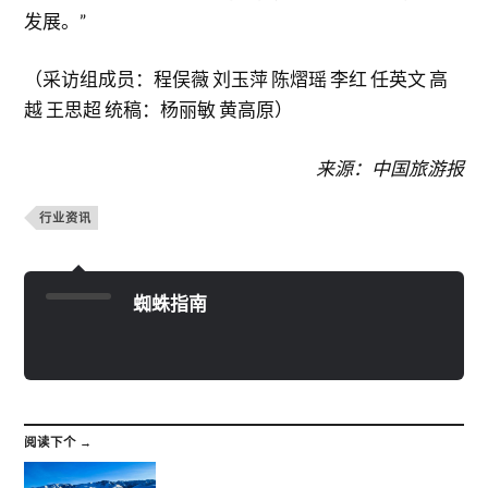
发展。”
（采访组成员：程俣薇 刘玉萍 陈熠瑶 李红 任英文 高
越 王思超 统稿：杨丽敏 黄高原）
来源：中国旅游报
行业资讯
蜘蛛指南
阅读下个 →