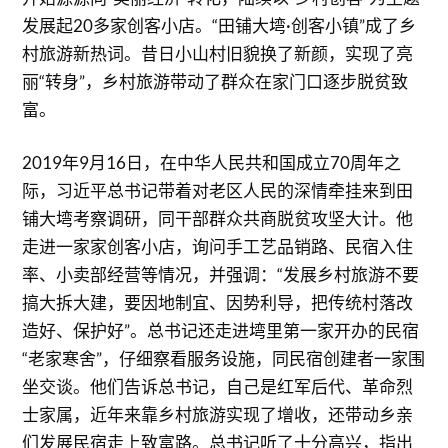
发展起20多家创客小店。“田铺大塆·创客小镇”成了乡
村旅游新热词。昔日小山村旧貌换了新颜，实现了亮
丽“转身”，乡村旅游带动了群众在家门口逐步脱贫致
富。
2019年9月16日，在中华人民共和国成立70周年之
际，习近平总书记带着对老区人民的深情牵挂来到田
铺大塆考察调研，同干部群众共商脱贫攻坚大计。他
走进一家家创客小店，询问手工艺品销路、民宿入住
率、小卖部经营等情况，并强调：“发展乡村旅游不要
搞大拆大建，要因地制宜、因势利导，把传统村落改
造好、保护好”。总书记还走进塆里第一家开办的民宿
“老家寒舍”，仔细察看服务设施，同民宿创建者一家围
坐交谈。他们告诉总书记，自己是红军后代、革命烈
士家属，近年来靠乡村旅游实现了增收，还带动乡亲
们发展民宿走上致富路。总书记听了十分高兴，指出