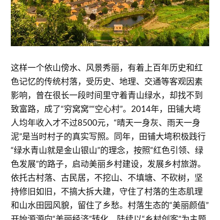
这样一个依山傍水、风景秀丽，有着上百年历史和红
色记忆的传统村落，受历史、地理、交通等客观因素
影响，曾在很长一段时间里守着青山绿水，却找不到
致富路，成了“穷窝窝”“空心村”。2014年，田铺大塆
人均年收入才不过8500元，“晴天一身灰、雨天一身
泥”是当时村子的真实写照。同年，田铺大塆积极践行
“绿水青山就是金山银山”的理念，按照“红色引领、绿
色发展”的路子，启动美丽乡村建设，发展乡村旅游。
依托古村落、古民居，不挖山、不填塘、不砍树，坚
持修旧如旧，不搞大拆大建，守住了村落的生态肌理
和山水田园风貌，留住了乡愁。村落生态的“美丽颜值”
开始源源向“美丽经济”转化，陆续以“乡村创客”为主题