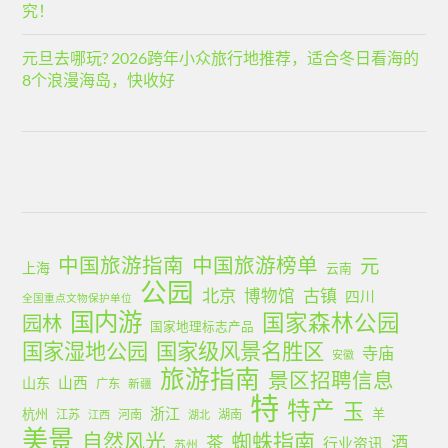
究！
元旦去哪玩? 2026跨年小众旅行地推荐，适合冬日看海的
8个浪漫海岛，快收好
中国旅游指南
中国旅游榜单
元
上海
云南
公园
北京
古镇
博物馆
四川
全国重点文物保护单位
国内游
国家森林公园
园林
国家地理标志产品
国家湿地公园
国家级风景名胜区
寺庙
安徽
旅游指南
景区招聘信息
山西
山东
广东
新疆
特
特产
玉
浙江
杭州
羊
江苏
河南
湖南
江西
湖北
美景
蜘蛛指南
自然风光
茶
酒
行业资讯
苏州