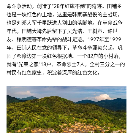
命斗争活动，创造了“28年红旗不倒”的奇迹。田铺乡
也是一块红色的土地，这里是韩家寨战役的主战场，
也是刘邓大军千里跃进大别山的落脚地。在革命战争
年代，田铺大塆先后留下了吴光浩、王树声、许世
友、穰明德等革命先辈的战斗足迹。1927年至1929
年，田铺人民在党的领导下，革命斗争蓬勃兴起，巩
固了鄂豫边第一块红色根据地。一个82户的小村落，
就有“光荣之家”18户、革命烈士7人。全村三分之一的
村民有红色家史，积淀着深厚的红色文化。