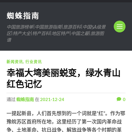
蜘蛛指南
中国旅游榜单|中国旅游指南|旅游百科|中国5A级景
区|特产大全|特产百科|地区特产|中国之最|旅游图
谱
新闻资讯
,
行业资讯
幸福大塆美丽蜕变，绿水青山
红色记忆
通过
蜘蛛指南
在
2021-12-24
0
一提起新县，人们首先想到的一个词就是“红”。作为鄂
豫皖苏区首府所在地，这里经历了第一次国内革命战
争、土地革命、抗日战争、解放战争等各个时期的革