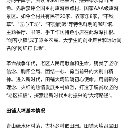
游的牛鼻子，赓续传承红色基因，擦亮绿水青山底
色。先后获评全国乡村旅游重点村、国家AAA级旅游
景区。如今全村共有民宿20家、农家乐8家，“不秋
草”、“匠心工坊”、“不期而遇”等特色鲜明的咖啡馆、
主题餐厅、书吧、手工作坊特色小店在此深深扎根。
“创客小镇”成了返乡农民、大学生的创业舞台和远近闻
名的“网红打卡地”。
革命战争年代，老区人民用献血和生命，铸就了坚守
信念、胸怀全局、团结一心、勇当前锋的大别山精
神。进入新时代，田铺大塆砥砺初心使命，用创新的
理念、火红的热情发展乡村旅游，打造了脱贫攻坚的
“老区样板”，探索出新时代乡村振兴的“大塆路径”。
田铺大塆基本情况
青山绿水环村落，古朴乡村嵌田园。田铺大塆隶属田