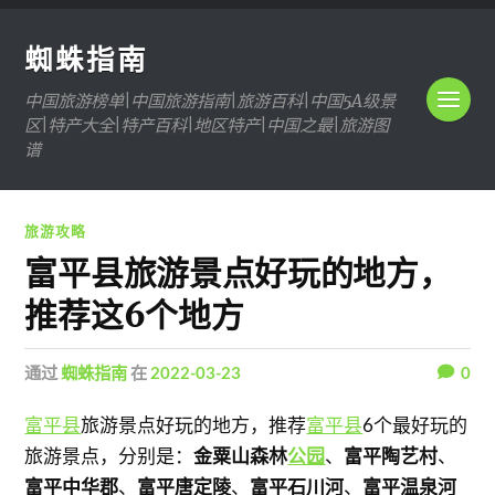
蜘蛛指南
中国旅游榜单|中国旅游指南|旅游百科|中国5A级景
区|特产大全|特产百科|地区特产|中国之最|旅游图
谱
旅游攻略
富平县旅游景点好玩的地方，
推荐这6个地方
通过
蜘蛛指南
在
2022-03-23
0
富平县
旅游景点好玩的地方，推荐
富平县
6个最好玩的
旅游景点，分别是：
金粟山森林
公园
、
富平陶艺村
、
富平中华郡
、
富平唐定陵
、
富平石川河
、
富平温泉河