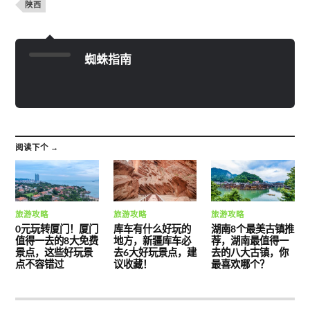
陕西
蜘蛛指南
阅读下个 →
旅游攻略
旅游攻略
旅游攻略
0元玩转厦门！厦门
库车有什么好玩的
湖南8个最美古镇推
值得一去的8大免费
地方，新疆库车必
荐，湖南最值得一
景点，这些好玩景
去6大好玩景点，建
去的八大古镇，你
点不容错过
议收藏！
最喜欢哪个？