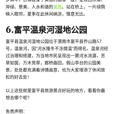
岸绿、景美、人水和谐的
美景
。站在桥上，一片绿荫
映入眼帘，夏季在此休闲纳凉，惬意无比。
6.富平温泉河湿地公园
富平县温泉河湿地公园位于渭南市富平县乔山路57
号，温泉河，因“河水隆冬不冻微温”而得名。温泉河经
过治理和修建，为当地市民呈现出一票河水流潺，芳
草如茵，万木竞翠，廊桥曲回，假山亭台的公园美
景，处处都充满着诗情画意，也为大家增添了休闲放
松的好去处！
以上这些就是富平县旅游景点好玩的地方，看看你最
想去哪个呢？
免责声明：