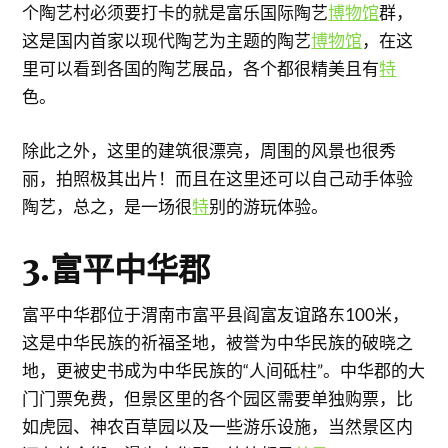
个陶艺村必须要打卡的就是富乐国际陶艺
博物馆
群，
这是国内首家以现代陶艺为主题的陶艺
博物馆
，在这
里可以看到各国的陶艺展品，各个都很精美且有
特
色。
除此之外，这里的建筑很漂亮，周围的风景也很秀
丽，拍照极其出片！而且在这里还可以自己动手体验
陶艺，总之，是一场很
特
别的游玩体验。
3.富平中华郡
富平中华郡位于渭南市富平县阎富友谊路东100米，
这是中华民族的祈福圣地，被誉为中华民族的破晓之
地，更被史书成为中华民族的“人间砥柱”。中华郡的大
门门票免费，但景区里的各个园区需要单独购票，比
如虎园、神农百草园以及一些游乐设施，当然景区内