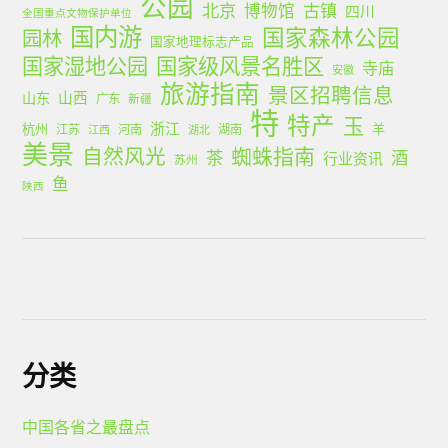
公园
北京
古镇
博物馆
四川
全国重点文物保护单位
国内游
国家森林公园
园林
国家地理标志产品
国家湿地公园
国家级风景名胜区
寺庙
安徽
旅游指南
景区招聘信息
山西
山东
广东
新疆
特
特产
玉
浙江
杭州
羊
江苏
河南
湖南
江西
湖北
美景
蜘蛛指南
自然风光
茶
酒
行业资讯
苏州
鱼
陕西
分类
中国各省之最盘点