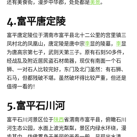
还有美食街，漫步中华郡，处处都是
美景
。
4.富平唐定陵
富平唐定陵位于渭南市富平县北十二公里的宫里镇三
凤村北的凤凰山，唐定陵是唐中宗
李
显的陵墓，
李
显
为唐高宗第七子，武则天第三子。原有石刻50多件，
经战乱及附近居民盗石材凿器，现仅有南面一个石
狮、一对石人比较完好，东门及北门虽然：有石狮、
石马，但都残破不堪。虽然破坏得比较严重，但还是
值得一看的！
5.富平石川河
富平石川河景区位于
陕西
省渭南市富平县，俯瞰石川
河生态公园，水面上波光粼粼，景区内绿水环绕，漫
步其中，仿佛置身于美丽的画卷一般，呈现出水清、