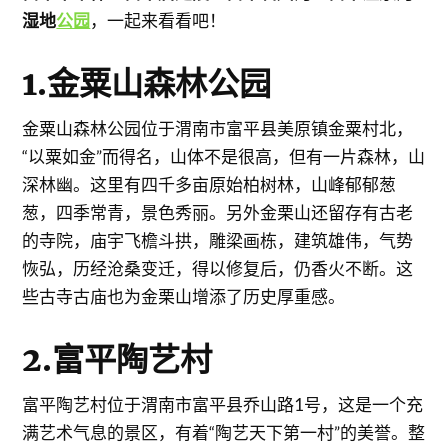
湿地
公园
，一起来看看吧！
1.金粟山森林公园
金粟山森林公园位于渭南市富平县美原镇金粟村北，
“以粟如金”而得名，山体不是很高，但有一片森林，山
深林幽。这里有四千多亩原始柏树林，山峰郁郁葱
葱，四季常青，景色秀丽。另外金栗山还留存有古老
的寺院，庙宇飞檐斗拱，雕梁画栋，建筑雄伟，气势
恢弘，历经沧桑变迁，得以修复后，仍香火不断。这
些古寺古庙也为金栗山增添了历史厚重感。
2.富平陶艺村
富平陶艺村位于渭南市富平县乔山路1号，这是一个充
满艺术气息的景区，有着“陶艺天下第一村”的美誉。整