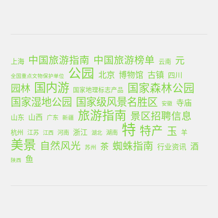
中国旅游指南
中国旅游榜单
元
上海
云南
公园
北京
古镇
博物馆
四川
全国重点文物保护单位
国内游
国家森林公园
园林
国家地理标志产品
国家湿地公园
国家级风景名胜区
寺庙
安徽
旅游指南
景区招聘信息
山西
山东
广东
新疆
特
特产
玉
浙江
杭州
羊
江苏
河南
湖南
江西
湖北
美景
蜘蛛指南
自然风光
茶
酒
行业资讯
苏州
鱼
陕西