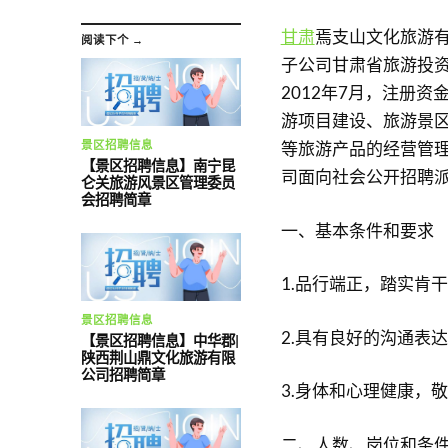
甘肃
焉支山文化旅游
阅读下个 →
子公司甘肃省旅游投
2012年7月，注册资金
游项目建设、旅游景
等旅游产品的经营管
景区招聘信息
【景区招聘信息】南宁昆
司面向社会公开招聘
仑关旅游风景区管理委员
会招聘简章
一、基本条件和要求
1.品行端正，踏实肯
景区招聘信息
2.具有良好的沟通表
【景区招聘信息】中华郡|
陕西荆山鼎文化旅游有限
公司招聘简章
3.身体和心理健康，
二、人数、岗位和条