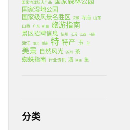
国家森林公园
国家地理标志产品
国家湿地公园
国家级风景名胜区
寺庙
山东
安徽
旅游指南
山西
广东
新疆
景区招聘信息
杭州
江苏
河南
江西
特
特产
玉
浙江
羊
湖南
湖北
美景
自然风光
茶
苏州
蜘蛛指南
酒
鱼
行业资讯
陕西
分类