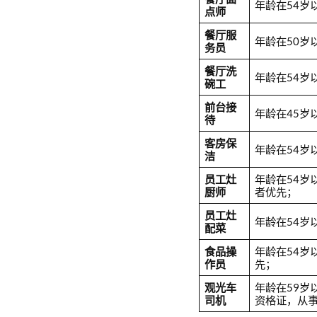
年龄在54岁
点师
餐厅服
年龄在50岁
务员
餐厅洗
年龄在54岁
碗工
前台接
年龄在45岁
待
客房保
年龄在54岁
洁
员工灶
年龄在54
厨师
者优先；
员工灶
年龄在54岁
配菜
食品操
年龄在54岁
作员
先；
观光车
年龄在59
司机
资格证，从