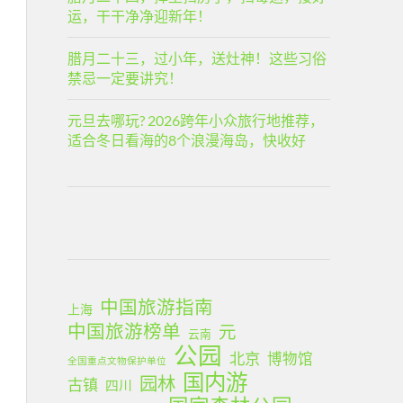
运，干干净净迎新年！
腊月二十三，过小年，送灶神！这些习俗
禁忌一定要讲究！
元旦去哪玩? 2026跨年小众旅行地推荐，
适合冬日看海的8个浪漫海岛，快收好
中国旅游指南
上海
中国旅游榜单
元
云南
公园
北京
博物馆
全国重点文物保护单位
国内游
园林
古镇
四川