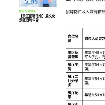
招聘岗位及人数等信
景区招聘信息
【景区招聘信息】周文化
景区招聘公告
岗位名
岗位人员要
称
景区运
年龄在45
营管理
军人优先，
餐厅主
年龄在54岁
厨
强；
餐厅二
年龄在54岁
灶炒菜
强；
师
餐厅配
年龄在54岁
菜
餐厅面