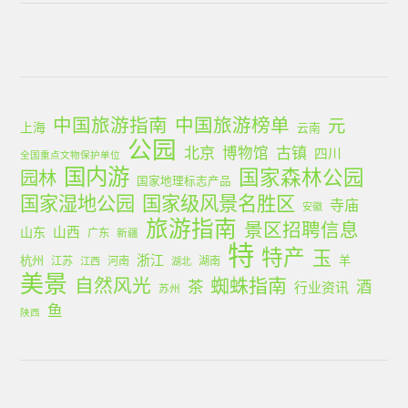
中国旅游指南
中国旅游榜单
元
上海
云南
公园
北京
古镇
博物馆
四川
全国重点文物保护单位
国内游
国家森林公园
园林
国家地理标志产品
国家湿地公园
国家级风景名胜区
寺庙
安徽
旅游指南
景区招聘信息
山西
山东
广东
新疆
特
特产
玉
浙江
杭州
羊
江苏
河南
湖南
江西
湖北
美景
蜘蛛指南
自然风光
茶
酒
行业资讯
苏州
鱼
陕西