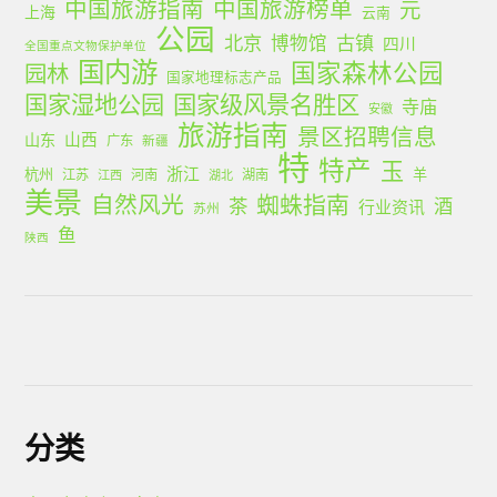
中国旅游指南
中国旅游榜单
元
上海
云南
公园
北京
古镇
博物馆
四川
全国重点文物保护单位
国内游
国家森林公园
园林
国家地理标志产品
国家湿地公园
国家级风景名胜区
寺庙
安徽
旅游指南
景区招聘信息
山西
山东
广东
新疆
特
特产
玉
浙江
杭州
羊
江苏
河南
湖南
江西
湖北
美景
蜘蛛指南
自然风光
茶
酒
行业资讯
苏州
鱼
陕西
分类