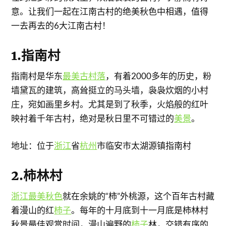
意。让我们一起在江南古村的绝美秋色中相遇，值得
一去再去的6大江南古村！
1.指南村
指南村是华东
最美古村落
，有着2000多年的历史，粉
墙黛瓦的建筑，高耸挺立的马头墙，袅袅炊烟的小村
庄，宛如画里乡村。尤其是到了秋季，火焰般的红叶
映衬着千年古村，绝对是秋日里不可错过的
美景
。
地址：位于
浙江
省
杭州
市临安市太湖源镇指南村
2.柿林村
浙江
最美秋色
就在余姚的“柿”外桃源，这个百年古村藏
着漫山的红
柿子
。每年的十月底到十一月底是柿林村
秋景最佳观赏时间，漫山遍野的
柿子
林，交错有序的