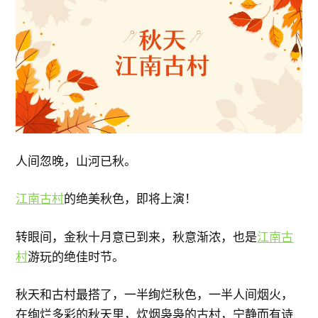
人间忽晚，山河已秋。
江南古村
的绝美秋色，即将上演！
转眼间，金秋十月意已到来，秋意渐浓，也是
江南古
村
游玩的绝佳时节。
秋天和古村最搭了，一半绚烂秋色，一半人间烟火，
在绚烂多彩的秋天里，炊烟袅袅的古村，宁静而有诗