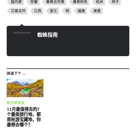
国内游
安徽
最美古村落
最美秋色
杭州
柿子
江南古村
江西
浙江
特
福建
美景
蜘蛛指南
阅读下个 →
秋日好去处
11月最值得去的7
个最美旅行地，都
是秋游宝藏地，你
最想去哪个？