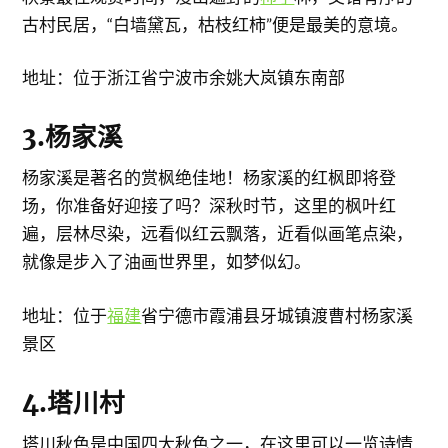
古村民居，“白墙黛瓦，枯枝红柿”便是最美的意境。
地址：位于浙江省宁波市余姚大岚镇东南部
​3.杨家溪
杨家溪是著名的赏枫绝佳地！杨家溪的红枫即将登
场，你准备好迎接了吗？深秋时节，这里的枫叶红
遍，层林尽染，远看似红云飘落，近看似画笔点染，
就像是步入了油画世界里，如梦似幻。
地址：位于
福建
省宁德市霞浦县牙城镇渡曹村杨家溪
景区
4.塔川村
塔川秋色是中国四大秋色之一，在这里可以一览诗情