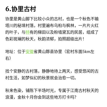
6.协里古村
协里是黄山脚下比较小众的古村，也是一个秋色不输
塔川的秘境村落，村里遍布乌桕与枫林，一片片火红
的叶子，与
特
有的梯田以及粉墙黛瓦的民居，组成了
色彩斑斓的秋天，秋韵浓郁，拍照超级出片！
地址：位于
安徽
省黄山黟县协里（宏村东面5km左
右）
找个安静的古村落，静静地待上两天，感受悠闲的古
村生活，如梦似幻的秋景就会治愈一切。
秋来色染，铺陈下半场时光，专属于江南古村秋天的
浪漫，金秋十月你会到这些地方打卡吗？