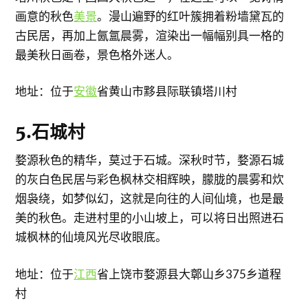
画意的秋色
美景
。漫山遍野的红叶簇拥着粉墙黛瓦的
古民居，再加上氤氲晨雾，渲染出一幅幅别具一格的
最美秋日画卷，景色格外迷人。
地址：位于
安徽
省黄山市黟县际联镇塔川村
5.石城村
婺源秋色的精华，莫过于石城。深秋时节，婺源石城
的灰白色民居与彩色枫林交相辉映，朦胧的晨雾和炊
烟袅绕，如梦似幻，这就是向往的人间仙境，也是最
美的秋色。走进村里的小山坡上，可以将日出照进石
城枫林的仙境风光尽收眼底。
地址：位于
江西
省上饶市婺源县大鄣山乡375乡道程
村