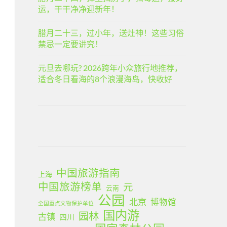
运，干干净净迎新年！
腊月二十三，过小年，送灶神！这些习俗
禁忌一定要讲究！
元旦去哪玩? 2026跨年小众旅行地推荐，
适合冬日看海的8个浪漫海岛，快收好
中国旅游指南
上海
中国旅游榜单
元
云南
公园
北京
博物馆
全国重点文物保护单位
国内游
园林
古镇
四川