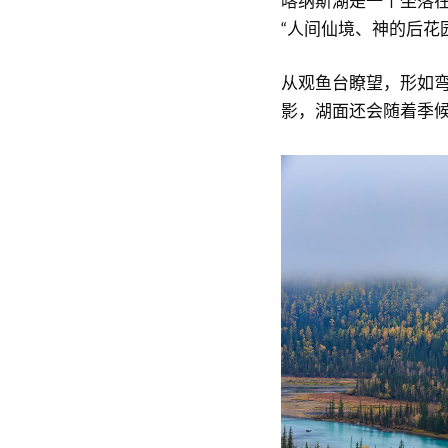
喀纳斯湖是一个坐落
“人间仙境、神的后花
从观鱼台瞭望，形如
影，湖面还会随着季候