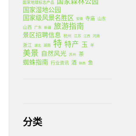
国家森林公园
国家地理标志产品
国家湿地公园
国家级风景名胜区
寺庙
山东
安徽
旅游指南
山西
广东
新疆
景区招聘信息
杭州
江苏
河南
江西
特
特产
玉
浙江
羊
湖南
湖北
美景
自然风光
茶
苏州
蜘蛛指南
酒
鱼
行业资讯
陕西
分类