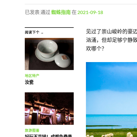
已发表
通过
蜘蛛指南
在
2021-09-18
见过了崇山峻岭的豪
阅读下个 →
汹涌，但却足够宁静
欢哪个？
地区特产
汝瓷
旅游图鉴
好玩不花钱！成都免费景