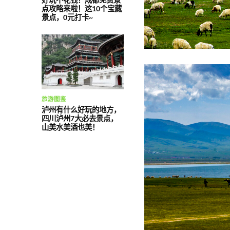
点攻略来啦！这10个宝藏
景点，0元打卡~
旅游图鉴
泸州有什么好玩的地方，
四川泸州7大必去景点，
山美水美酒也美！