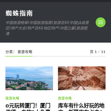
蜘蛛指南
中国旅游榜单|中国旅游指南|旅游百科|中国5A级景
区|特产大全|特产百科|地区特产|中国之最|旅游图
谱
分类：
旅游攻略
页 1
/
11
旅游攻略
旅游攻略
0元玩转厦门！厦门
库车有什么好玩的地