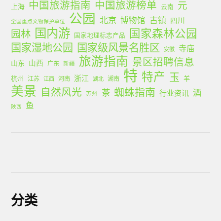
中国旅游指南
中国旅游榜单
元
上海
云南
公园
北京
古镇
博物馆
四川
全国重点文物保护单位
国内游
国家森林公园
园林
国家地理标志产品
国家湿地公园
国家级风景名胜区
寺庙
安徽
旅游指南
景区招聘信息
山西
山东
广东
新疆
特
特产
玉
浙江
杭州
羊
江苏
河南
湖南
江西
湖北
美景
蜘蛛指南
自然风光
茶
酒
行业资讯
苏州
鱼
陕西
分类