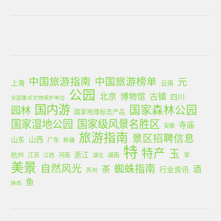
中国旅游指南
中国旅游榜单
元
上海
云南
公园
北京
古镇
博物馆
四川
全国重点文物保护单位
国内游
国家森林公园
园林
国家地理标志产品
国家湿地公园
国家级风景名胜区
寺庙
安徽
旅游指南
景区招聘信息
山西
山东
广东
新疆
特
特产
玉
浙江
杭州
羊
江苏
河南
湖南
江西
湖北
美景
蜘蛛指南
自然风光
茶
酒
行业资讯
苏州
鱼
陕西