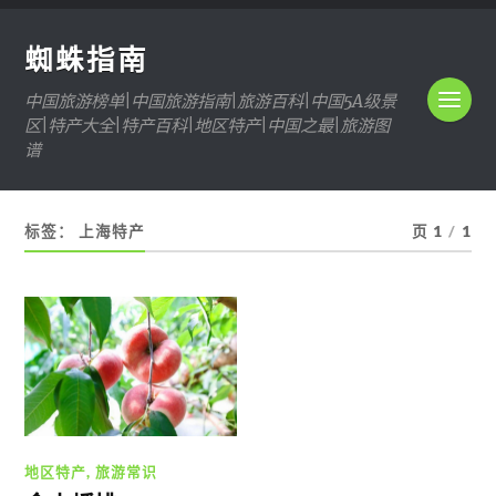
蜘蛛指南
中国旅游榜单|中国旅游指南|旅游百科|中国5A级景
区|特产大全|特产百科|地区特产|中国之最|旅游图
谱
标签：
上海特产
页 1
/
1
地区特产
,
旅游常识