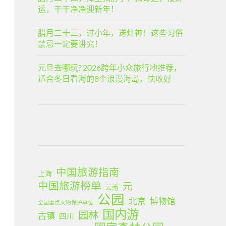
运，干干净净迎新年！
腊月二十三，过小年，送灶神！这些习俗
禁忌一定要讲究！
元旦去哪玩? 2026跨年小众旅行地推荐，
适合冬日看海的8个浪漫海岛，快收好
中国旅游指南
上海
中国旅游榜单
元
云南
公园
北京
博物馆
全国重点文物保护单位
国内游
园林
古镇
四川