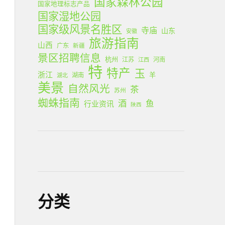
国家森林公园
国家地理标志产品
国家湿地公园
国家级风景名胜区
寺庙
山东
安徽
旅游指南
山西
广东
新疆
景区招聘信息
杭州
江苏
河南
江西
特
特产
玉
浙江
羊
湖南
湖北
美景
自然风光
茶
苏州
蜘蛛指南
酒
鱼
行业资讯
陕西
分类