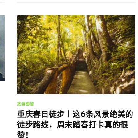
旅游图鉴
重庆春日徒步︱这6条风景绝美的
徒步路线，周末踏春打卡真的很
赞！