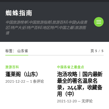
蜘蛛指南
中国旅游榜单|中国旅游指南|旅游百科|中国5A级景
区|特产大全|特产百科|地区特产|中国之最|旅游图
谱
标签：
山东省
页 5
/
5
旅游百科
中国各省之最盘点
蓬莱阁（山东）
泡汤攻略｜国内最新
最全的著名温泉名
2021-12-22
—
1 条评论
录，244家，收藏备
用（中）
2021-12-20
—
无评论