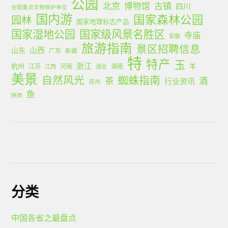
公园
北京
古镇
博物馆
四川
全国重点文物保护单位
国内游
国家森林公园
园林
国家地理标志产品
国家湿地公园
国家级风景名胜区
寺庙
安徽
旅游指南
景区招聘信息
山西
山东
广东
新疆
特
特产
玉
浙江
杭州
羊
江苏
河南
湖南
江西
湖北
美景
蜘蛛指南
自然风光
茶
酒
行业资讯
苏州
鱼
陕西
分类
中国各省之最盘点