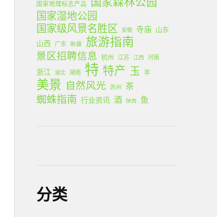
国家森林公园
国家地理标志产品
国家湿地公园
国家级风景名胜区
寺庙
山东
安徽
旅游指南
山西
广东
新疆
景区招聘信息
杭州
江苏
河南
江西
特
特产
玉
浙江
羊
湖南
湖北
美景
自然风光
茶
苏州
蜘蛛指南
酒
鱼
行业资讯
陕西
分类