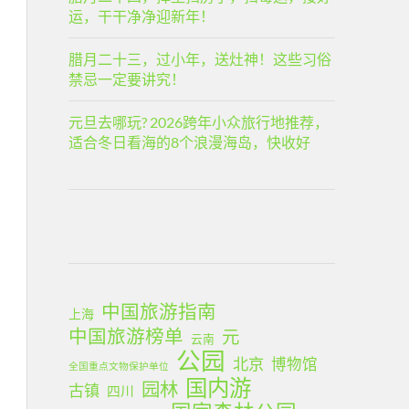
运，干干净净迎新年！
腊月二十三，过小年，送灶神！这些习俗
禁忌一定要讲究！
元旦去哪玩? 2026跨年小众旅行地推荐，
适合冬日看海的8个浪漫海岛，快收好
中国旅游指南
上海
中国旅游榜单
元
云南
公园
北京
博物馆
全国重点文物保护单位
国内游
园林
古镇
四川