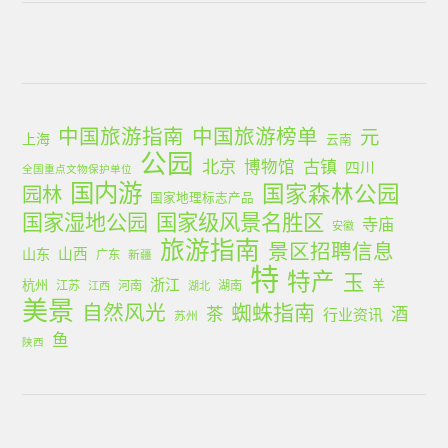
中国旅游指南
中国旅游榜单
元
上海
云南
公园
北京
古镇
博物馆
四川
全国重点文物保护单位
国内游
国家森林公园
园林
国家地理标志产品
国家湿地公园
国家级风景名胜区
寺庙
安徽
旅游指南
景区招聘信息
山西
山东
广东
新疆
特
特产
玉
浙江
杭州
羊
江苏
河南
湖南
江西
湖北
美景
蜘蛛指南
自然风光
茶
酒
行业资讯
苏州
鱼
陕西