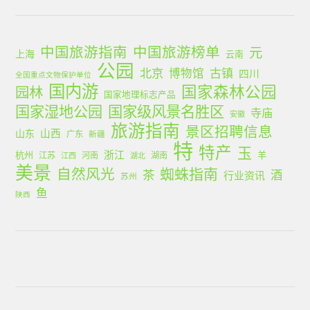
中国旅游指南
中国旅游榜单
元
上海
云南
公园
北京
古镇
博物馆
四川
全国重点文物保护单位
国内游
国家森林公园
园林
国家地理标志产品
国家湿地公园
国家级风景名胜区
寺庙
安徽
旅游指南
景区招聘信息
山西
山东
广东
新疆
特
特产
玉
浙江
杭州
羊
江苏
河南
湖南
江西
湖北
美景
蜘蛛指南
自然风光
茶
酒
行业资讯
苏州
鱼
陕西