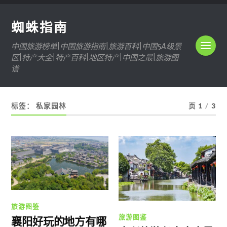
蜘蛛指南
中国旅游榜单|中国旅游指南|旅游百科|中国5A级景
区|特产大全|特产百科|地区特产|中国之最|旅游图
谱
标签：
私家园林
页 1
/
3
旅游图鉴
旅游图鉴
襄阳好玩的地方有哪