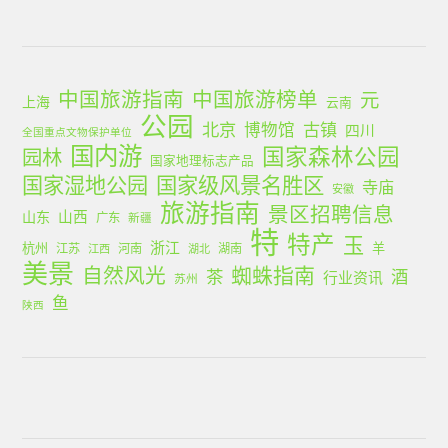
中国旅游指南
中国旅游榜单
元
上海
云南
公园
北京
古镇
博物馆
四川
全国重点文物保护单位
国内游
国家森林公园
园林
国家地理标志产品
国家湿地公园
国家级风景名胜区
寺庙
安徽
旅游指南
景区招聘信息
山西
山东
广东
新疆
特
特产
玉
浙江
杭州
羊
江苏
河南
湖南
江西
湖北
美景
蜘蛛指南
自然风光
茶
酒
行业资讯
苏州
鱼
陕西