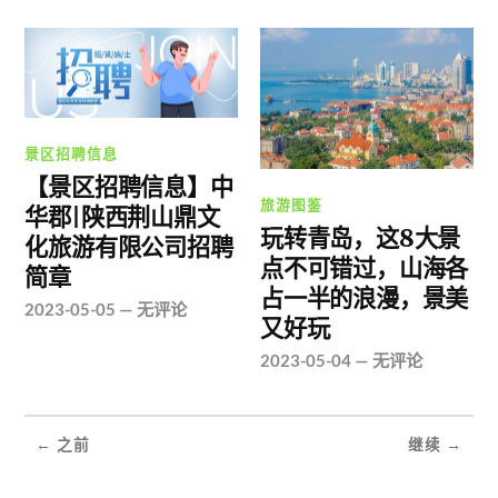
景区招聘信息
【景区招聘信息】中
旅游图鉴
华郡|陕西荆山鼎文
玩转青岛，这8大景
化旅游有限公司招聘
点不可错过，山海各
简章
占一半的浪漫，景美
2023-05-05
—
无评论
又好玩
2023-05-04
—
无评论
← 之前
继续 →