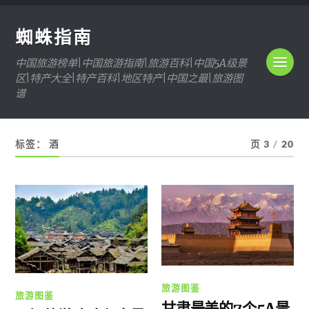
蜘蛛指南
中国旅游榜单|中国旅游指南|旅游百科|中国5A级景
区|特产大全|特产百科|地区特产|中国之最|旅游图
谱
标签：
酒
页 3
/
20
旅游图鉴
旅游图鉴
甘肃最美的7个5A景