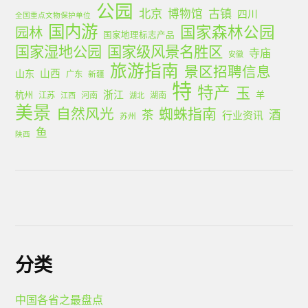
公园
北京
古镇
博物馆
四川
全国重点文物保护单位
国内游
国家森林公园
园林
国家地理标志产品
国家湿地公园
国家级风景名胜区
寺庙
安徽
旅游指南
景区招聘信息
山西
山东
广东
新疆
特
特产
玉
浙江
杭州
羊
江苏
河南
湖南
江西
湖北
美景
蜘蛛指南
自然风光
茶
酒
行业资讯
苏州
鱼
陕西
分类
中国各省之最盘点