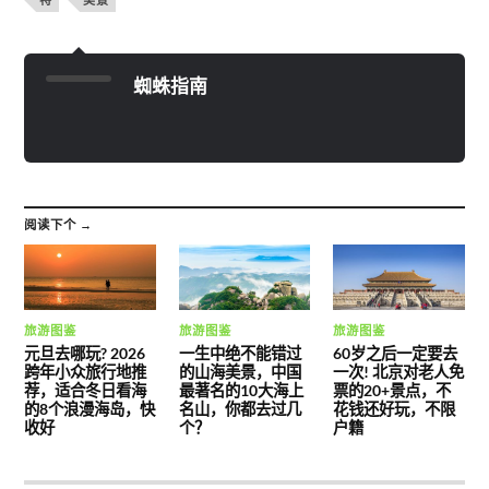
蜘蛛指南
阅读下个 →
旅游图鉴
旅游图鉴
旅游图鉴
元旦去哪玩? 2026
一生中绝不能错过
60岁之后一定要去
跨年小众旅行地推
的山海美景，中国
一次! 北京对老人免
荐，适合冬日看海
最著名的10大海上
票的20+景点，不
的8个浪漫海岛，快
名山，你都去过几
花钱还好玩，不限
收好
个？
户籍