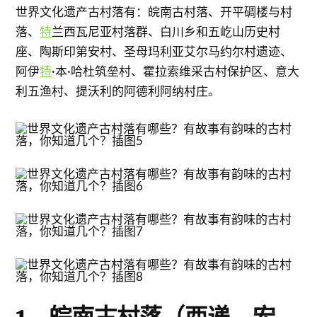
世界文化遗产古村落有：皖南古村落、开平碉楼与村
落、
特
兰西瓦尼亚村落群、白川乡和五屹山历史村
座、陶斯印第安村、圣母玛利亚艾尔马约尔村遗迹、
阿伊
特
·本·哈杜筑垒村、霍拉索维采古村保护区、意大
利五渔村、提沃利的阿德利阿纳村庄。
1、皖南古村落（西递、宏