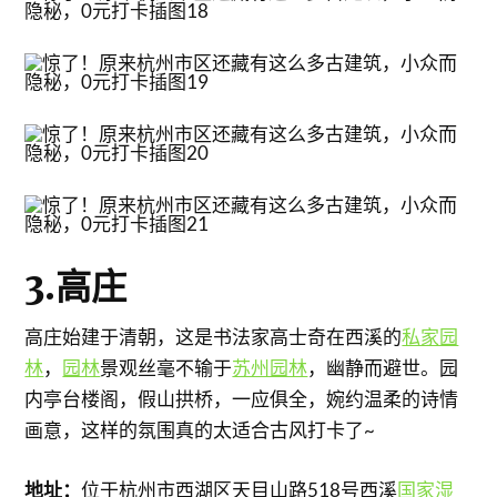
3.高庄
高庄始建于清朝，这是书法家高士奇在西溪的
私家园
林
，
园林
景观丝毫不输于
苏州园林
，幽静而避世。园
内亭台楼阁，假山拱桥，一应俱全，婉约温柔的诗情
画意，这样的氛围真的太适合古风打卡了~
地址：
位于杭州市西湖区天目山路518号西溪
国家湿