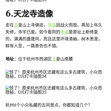
6.天龙寺造像
走在
玉
皇山上寻佛迹，
寺庙
因战火而毁，再加上年久
失修，寺宇已废。如今看到的
寺庙
是原址上新修复
的，满满的盛唐风，而且这里环境清幽，树木葱茏，
鲜有人至，一路景色也不错。
地址：
位于杭州市西湖区
玉
皇山南麓
杭州6个小众私藏的古风景点，你都知道几个？