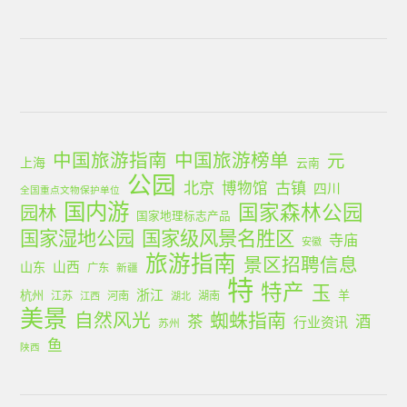
中国旅游指南
中国旅游榜单
元
上海
云南
公园
北京
古镇
博物馆
四川
全国重点文物保护单位
国内游
国家森林公园
园林
国家地理标志产品
国家湿地公园
国家级风景名胜区
寺庙
安徽
旅游指南
景区招聘信息
山西
山东
广东
新疆
特
特产
玉
浙江
杭州
羊
江苏
河南
湖南
江西
湖北
美景
蜘蛛指南
自然风光
茶
酒
行业资讯
苏州
鱼
陕西