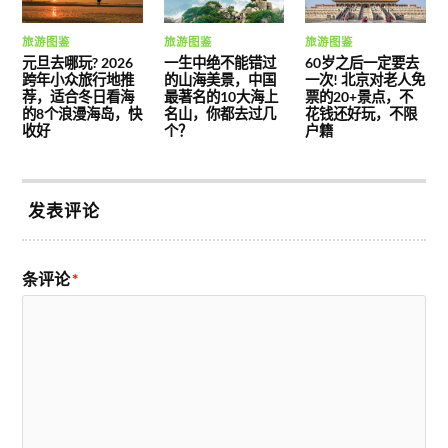
旅游图鉴
旅游图鉴
旅游图鉴
元旦去哪玩? 2026
一生中绝不能错过
60岁之后一定要去
跨年小众旅行地推
的山海美景，中国
一次! 北京对老人免
荐，适合冬日看海
最著名的10大海上
票的20+景点，不
的8个浪漫海岛，快
名山，你都去过几
花钱还好玩，不限
收好
个？
户籍
发表评论
条评论
*