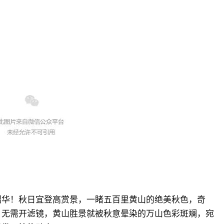
韶华！秋日宜登高赏景，一睹五百里黄山的绝美秋色，奇
，无需开滤镜，黄山胜景就被秋意晕染的万山色彩斑斓，宛