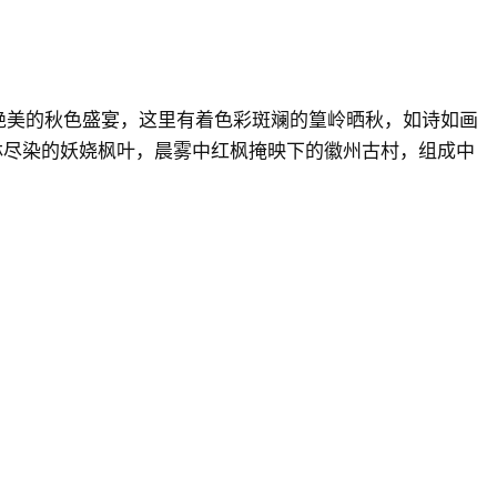
绝美的秋色盛宴，这里有着色彩斑斓的篁岭晒秋，如诗如画
林尽染的妖娆枫叶，晨雾中红枫掩映下的徽州古村，组成中
！