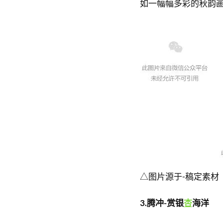
如一幅幅多彩的秋韵
△图片源于-稿定素材
3.腾冲-赏银
杏
海洋