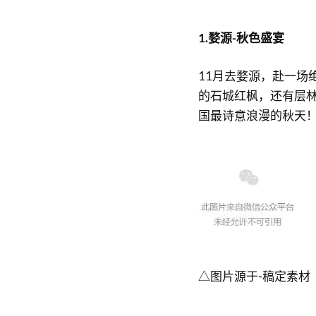
1.婺源-秋色盛宴
11月去婺源，赴一场
的石城红枫，还有层
国最诗意浪漫的秋天
△图片源于-稿定素材