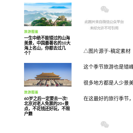
旅游图鉴
一生中绝不能错过的山海
美景，中国最著名的10大
海上名山，你都去过几
△图片源于-稿定素材
个？
这个季节旅游也是错
很多地方都是人少景
旅游图鉴
在这最好的旅行季节
60岁之后一定要去一次!
北京对老人免票的20+景
点，不花钱还好玩，不限
户籍