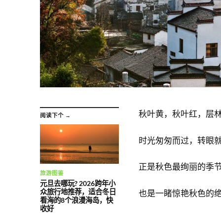
秋叶黄，秋叶红，层
阅读下个 →
时光匆匆而过，转眼就
正是秋色最绚丽的季
旅游图鉴
元旦去哪玩? 2026跨年小
众旅行地推荐，适合冬日
也是一睹惊艳秋色的
看海的8个浪漫海岛，快
收好