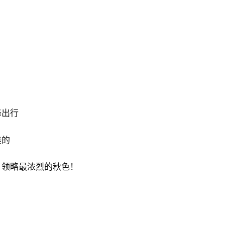
峰出行
美的
，领略最浓烈的秋色！