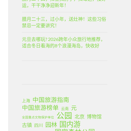
运，干干净净迎新年！
腊月二十三，过小年，送灶神！这些习俗
禁忌一定要讲究！
元旦去哪玩? 2026跨年小众旅行地推荐，
适合冬日看海的8个浪漫海岛，快收好
中国旅游指南
上海
中国旅游榜单
元
云南
公园
北京
博物馆
全国重点文物保护单位
国内游
园林
古镇
四川