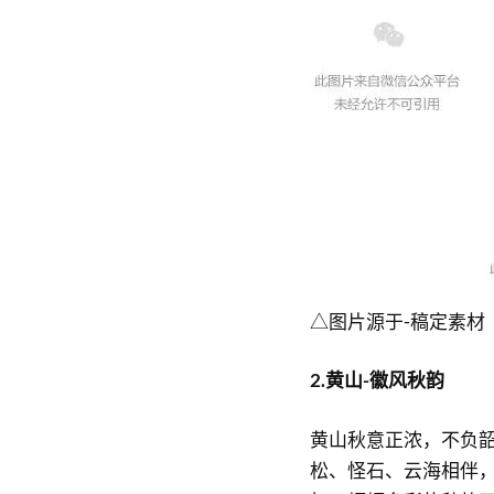
△图片源于-稿定素材
2.黄山-徽风秋韵
黄山秋意正浓，不负
松、怪石、云海相伴