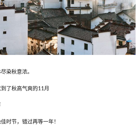
林尽染秋意浓。
到了秋高气爽的11月
节
绝佳时节，错过再等一年！