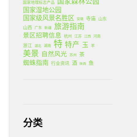
国家森林公园
国家地理标志产品
国家湿地公园
国家级风景名胜区
寺庙
山东
安徽
旅游指南
山西
广东
新疆
景区招聘信息
杭州
江苏
河南
江西
特
特产
玉
浙江
羊
湖南
湖北
美景
自然风光
茶
苏州
蜘蛛指南
酒
鱼
行业资讯
陕西
分类