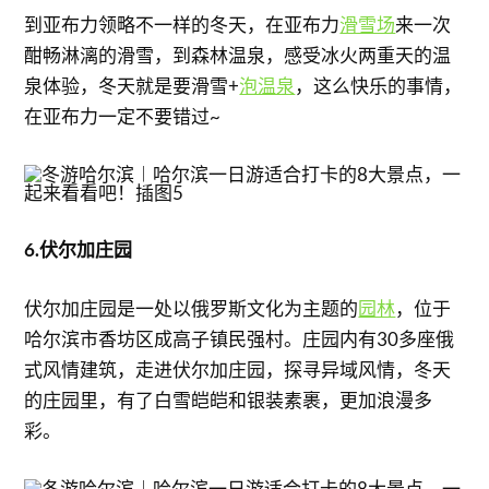
到亚布力领略不一样的冬天，在亚布力
滑雪场
来一次
酣畅淋漓的滑雪，到森林温泉，感受冰火两重天的温
泉体验，冬天就是要滑雪+
泡温泉
，这么快乐的事情，
在亚布力一定不要错过~
6.伏尔加庄园
伏尔加庄园是一处以俄罗斯文化为主题的
园林
，位于
哈尔滨市香坊区成高子镇民强村。庄园内有30多座俄
式风情建筑，走进伏尔加庄园，探寻异域风情，冬天
的庄园里，有了白雪皑皑和银装素裹，更加浪漫多
彩。