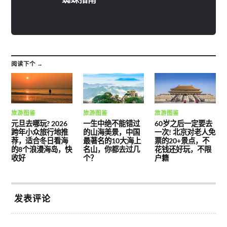
阅读下个 →
旅游图鉴
旅游图鉴
旅游图鉴
元旦去哪玩? 2026
一生中绝不能错过
60岁之后一定要去
跨年小众旅行地推
的山海美景，中国
一次! 北京对老人免
荐，适合冬日看海
最著名的10大海上
票的20+景点，不
的8个浪漫海岛，快
名山，你都去过几
花钱还好玩，不限
收好
个？
户籍
发表评论