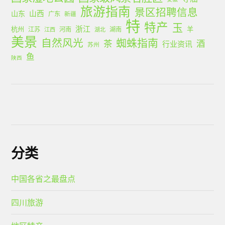
旅游指南
景区招聘信息
山西
山东
广东
新疆
特
特产
玉
浙江
杭州
羊
江苏
河南
湖南
江西
湖北
美景
蜘蛛指南
自然风光
茶
酒
行业资讯
苏州
鱼
陕西
分类
中国各省之最盘点
四川旅游