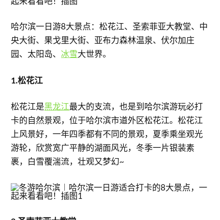
哈尔滨一日游8大景点：松花江、圣索菲亚大教堂、中
央大街、果戈里大街、亚布力森林温泉、伏尔加庄
园、太阳岛、
冰雪
大世界。
1.松花江
松花江是
黑龙江
最大的支流，也是到哈尔滨游玩必打
卡的自然景观，位于哈尔滨市道外区松花江。松花江
上风景好，一年四季都有不同的景观，夏季乘坐观光
游轮，欣赏宽广平静的湖面风光，冬季一片银装素
裹，白雪覆湍流，壮观又梦幻~