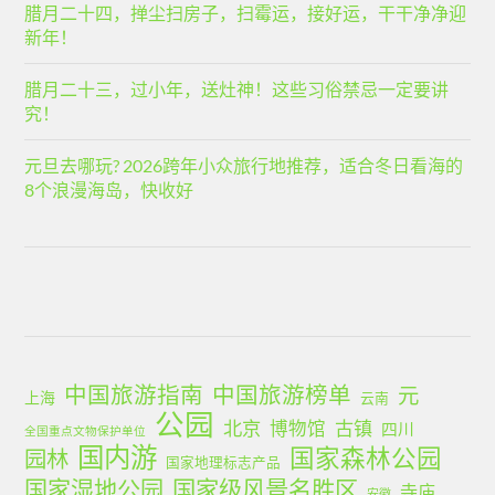
腊月二十四，掸尘扫房子，扫霉运，接好运，干干净净迎
新年！
腊月二十三，过小年，送灶神！这些习俗禁忌一定要讲
究！
元旦去哪玩? 2026跨年小众旅行地推荐，适合冬日看海的
8个浪漫海岛，快收好
中国旅游指南
中国旅游榜单
元
上海
云南
公园
北京
古镇
博物馆
四川
全国重点文物保护单位
国内游
国家森林公园
园林
国家地理标志产品
国家湿地公园
国家级风景名胜区
寺庙
安徽