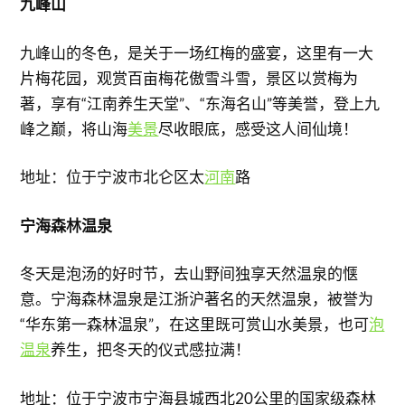
九峰山
九峰山的冬色，是关于一场红梅的盛宴，这里有一大
片梅花园，观赏百亩梅花傲雪斗雪，景区以赏梅为
著，享有“江南养生天堂”、“东海名山”等美誉，登上九
峰之巅，将山海
美景
尽收眼底，感受这人间仙境！
地址：位于宁波市北仑区太
河南
路
宁海森林温泉
冬天是泡汤的好时节，去山野间独享天然温泉的惬
意。宁海森林温泉是江浙沪著名的天然温泉，被誉为
“华东第一森林温泉”，在这里既可赏山水美景，也可
泡
温泉
养生，把冬天的仪式感拉满！
地址：位于宁波市宁海县城西北20公里的国家级森林