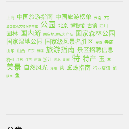
中国旅游指南
中国旅游榜单
元
上海
云南
公园
北京
古镇
博物馆
四川
全国重点文物保护单位
国内游
国家森林公园
园林
国家地理标志产品
国家湿地公园
国家级风景名胜区
寺庙
安徽
旅游指南
景区招聘信息
山西
山东
广东
新疆
特
特产
玉
浙江
杭州
羊
江苏
河南
湖南
江西
湖北
美景
蜘蛛指南
自然风光
茶
酒
行业资讯
苏州
鱼
陕西