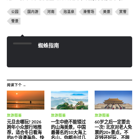
公园
国内游
河南
泡温泉
滑雪场
美景
赏雪
雪景
蜘蛛指南
阅读下个 →
旅游图鉴
旅游图鉴
旅游图鉴
元旦去哪玩? 2026
一生中绝不能错过
60岁之后一定要去
跨年小众旅行地推
的山海美景，中国
一次! 北京对老人免
荐，适合冬日看海
最著名的10大海上
票的20+景点，不
的8个浪漫海岛，快
名山，你都去过几
花钱还好玩，不限