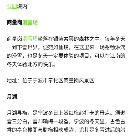
公园
境内
商量岗
滑雪场
商量岗
滑雪场
坐落在银装素裹的森林之中，每年冬天
一到下雪世界，便宛如仙境，在这里来一场酣畅淋漓
的滑雪，也是冬天一定要体验的项目，可以在江南的
冬天体验北方的快乐。
地址：位于宁波市奉化区商量岗风景区
月湖
月湖寻梅，是宁波冬日上赏红梅必打卡的景点。须逊
雪三分白，雪却输梅一段香。宁波的冬天里，古色古
香的亭台楼阁与腊梅相映成趣，尤其是冬雪过后的腊