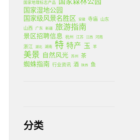
国家森林公园
国家地理标志产品
国家湿地公园
国家级风景名胜区
寺庙
山东
安徽
旅游指南
山西
广东
新疆
景区招聘信息
杭州
江苏
河南
江西
特
特产
玉
浙江
羊
湖南
湖北
美景
自然风光
茶
苏州
蜘蛛指南
酒
鱼
行业资讯
陕西
分类