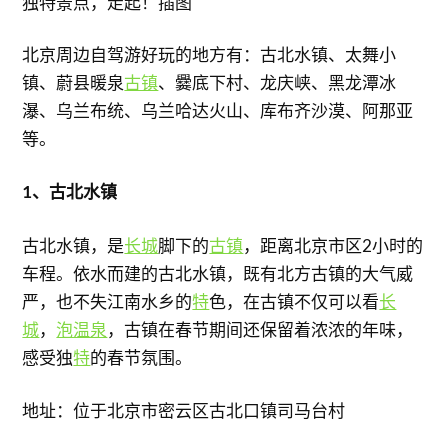
北京周边自驾游好玩的地方有：古北水镇、太舞小
镇、蔚县暖泉
古镇
、爨底下村、龙庆峡、黑龙潭冰
瀑、乌兰布统、乌兰哈达火山、库布齐沙漠、阿那亚
等。
1、古北水镇
古北水镇，是
长城
脚下的
古镇
，距离北京市区2小时的
车程。依水而建的古北水镇，既有北方古镇的大气威
严，也不失江南水乡的
特
色，在古镇不仅可以看
长
城
，
泡温泉
，古镇在春节期间还保留着浓浓的年味，
感受独
特
的春节氛围。
地址：位于北京市密云区古北口镇司马台村