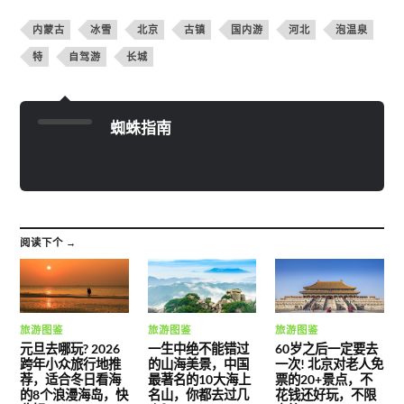
内蒙古
冰雪
北京
古镇
国内游
河北
泡温泉
特
自驾游
长城
蜘蛛指南
阅读下个 →
旅游图鉴
旅游图鉴
旅游图鉴
元旦去哪玩? 2026
一生中绝不能错过
60岁之后一定要去
跨年小众旅行地推
的山海美景，中国
一次! 北京对老人免
荐，适合冬日看海
最著名的10大海上
票的20+景点，不
的8个浪漫海岛，快
名山，你都去过几
花钱还好玩，不限