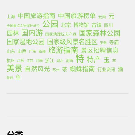
中国旅游指南
中国旅游榜单
元
上海
云南
公园
北京
古镇
博物馆
四川
全国重点文物保护单位
国内游
国家森林公园
园林
国家地理标志产品
国家湿地公园
国家级风景名胜区
寺庙
安徽
旅游指南
景区招聘信息
山西
山东
广东
新疆
特
特产
玉
浙江
杭州
羊
江苏
河南
湖南
江西
湖北
美景
蜘蛛指南
自然风光
茶
酒
行业资讯
苏州
鱼
陕西
分类