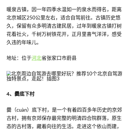
暖泉古镇，因一年四季水温如一的泉水而得名，距离
北京城区250公里左右，适合自驾前往。古镇历史悠
久，保留有众多明清古建民居，过年到暖泉古镇打树
花看社火，千树万树铁花开，正月里喜气洋洋，感受
久违的年味儿。
地址：位于
河北
省张家口市蔚县
4、爨底下村
爨（cuàn）底下村，是一个有着四百多年历史的京郊
古村，拥有京郊保存最完整的明清四合院群落，原生
态的古村落，藏着向往的生活。走进这个依山而建，