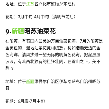
地址：位于
江苏
省兴化市缸顾乡东旺村
花期：3月中旬-4月中旬（清明节前后）
9.
新疆
昭苏油菜花
在昭苏，有着国内最美的万亩油菜花海，7月的昭苏是
金黄色的，遍地油菜花竞相绽放，犹如浩瀚无边的金
色海洋。清风拂过一望无际的明黄色花海，掀起层层
波浪，有着西北独有的粗狂壮阔，在雪山之下，美不
胜收。
地址：位于
新疆
维吾尔自治区伊犁哈萨克自治州昭苏
县
花期：6月底-7月中旬