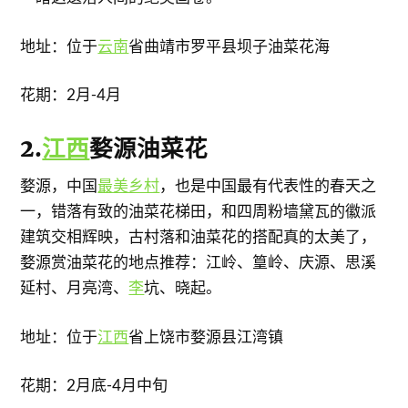
地址：位于
云南
省曲靖市罗平县坝子油菜花海
花期：2月-4月
2.
江西
婺源油菜花
婺源，中国
最美乡村
，也是中国最有代表性的春天之
一，错落有致的油菜花梯田，和四周粉墙黛瓦的徽派
建筑交相辉映，古村落和油菜花的搭配真的太美了，
婺源赏油菜花的地点推荐：江岭、篁岭、庆源、思溪
延村、月亮湾、
李
坑、晓起。
地址：位于
江西
省上饶市婺源县江湾镇
花期：2月底-4月中旬