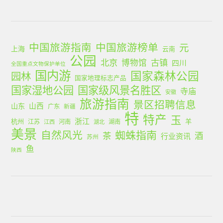
中国旅游指南
中国旅游榜单
元
上海
云南
公园
北京
古镇
博物馆
四川
全国重点文物保护单位
国内游
国家森林公园
园林
国家地理标志产品
国家湿地公园
国家级风景名胜区
寺庙
安徽
旅游指南
景区招聘信息
山西
山东
广东
新疆
特
特产
玉
浙江
杭州
羊
江苏
河南
湖南
江西
湖北
美景
蜘蛛指南
自然风光
茶
酒
行业资讯
苏州
鱼
陕西