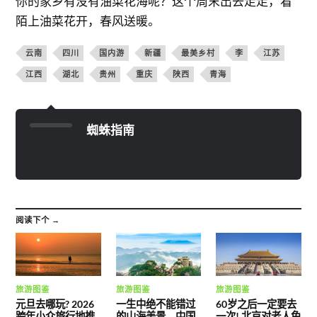
你的家乡有没有油菜花海呢？这个周末出去走走，看
陌上油菜花开，春风送暖。
云南
四川
国内游
新疆
最美乡村
李
江苏
江西
湖北
贵州
重庆
陕西
青海
蜘蛛指南
阅读下个 →
旅游图鉴
旅游图鉴
旅游图鉴
元旦去哪玩? 2026
一生中绝不能错过
60岁之后一定要去
跨年小众旅行地推
的山海美景，中国
一次! 北京对老人免