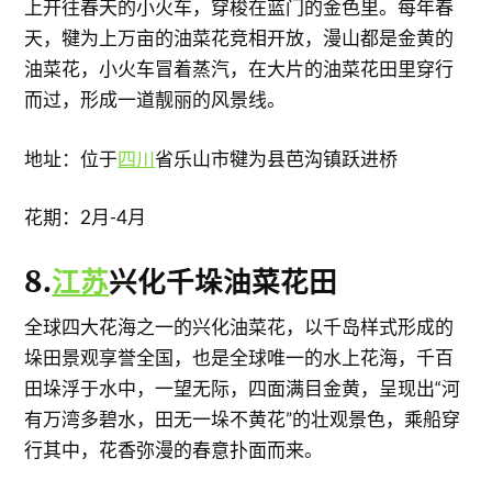
上开往春天的小火车，穿梭在蓝门的金色里。每年春
天，犍为上万亩的油菜花竞相开放，漫山都是金黄的
油菜花，小火车冒着蒸汽，在大片的油菜花田里穿行
而过，形成一道靓丽的风景线。
地址：位于
四川
省乐山市犍为县芭沟镇跃进桥
花期：2月-4月
8.
江苏
兴化千垛油菜花田
全球四大花海之一的兴化油菜花，以千岛样式形成的
垛田景观享誉全国，也是全球唯一的水上花海，千百
田垛浮于水中，一望无际，四面满目金黄，呈现出“河
有万湾多碧水，田无一垛不黄花”的壮观景色，乘船穿
行其中，花香弥漫的春意扑面而来。