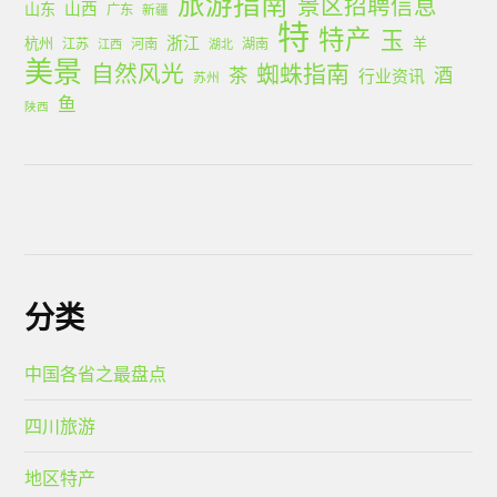
旅游指南
景区招聘信息
山西
山东
广东
新疆
特
特产
玉
浙江
杭州
羊
江苏
河南
湖南
江西
湖北
美景
蜘蛛指南
自然风光
茶
酒
行业资讯
苏州
鱼
陕西
分类
中国各省之最盘点
四川旅游
地区特产