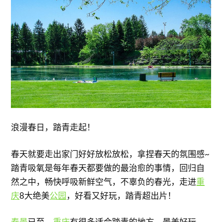
浪漫春日，踏青走起！
春天就要走出家门好好放松放松，拿捏春天的氛围感~
踏青吸氧是每年春天都要做的最治愈的事情，回归自
然之中，畅快呼吸新鲜空气，不辜负的春光，走进
重
庆
8大绝美
公园
，好看又好玩，踏青超出片！
春景
已至，
重庆
有很多适合踏青的地方，景美好玩，