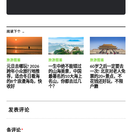
阅读下个 →
旅游图鉴
旅游图鉴
旅游图鉴
元旦去哪玩? 2026
一生中绝不能错过
60岁之后一定要去
跨年小众旅行地推
的山海美景，中国
一次! 北京对老人免
荐，适合冬日看海
最著名的10大海上
票的20+景点，不
的8个浪漫海岛，快
名山，你都去过几
花钱还好玩，不限
收好
个？
户籍
发表评论
条评论
*