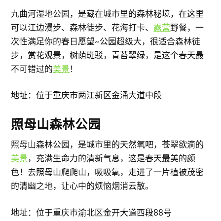
九曲河湿地公园，是藏在城市里的森林秘境，在这里
可以江边漫步、森林徒步、花海打卡、
露营
野餐，一
次性满足你的春日愿望~公园超级大，很适合森林徒
步，赏花观景，树荫斑驳，青苔翠绿，是这个春天最
不可错过的
美景
！
地址：位于重庆市两江新区金涌大道中段
照母山森林公园
照母山森林公园，是城市里的天然氧吧，苍翠欲滴的
美景
，充满生命力的清新气息，这是春天最美的颜
色！去照母山爬爬山，吸吸氧，走进了一片植被茂密
的清幽之地，让心中的烦恼烟消云散。
地址：位于重庆市渝北区金开大道西段88号