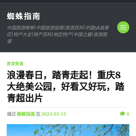
蜘蛛指南
中国旅游榜单|中国旅游指南|旅游百科|中国5A级景
区|特产大全|特产百科|地区特产|中国之最|旅游图
谱
旅游图鉴
浪漫春日，踏青走起！重庆8
大绝美公园，好看又好玩，踏
青超出片
通过
蜘蛛指南
在
2023-03-15
0