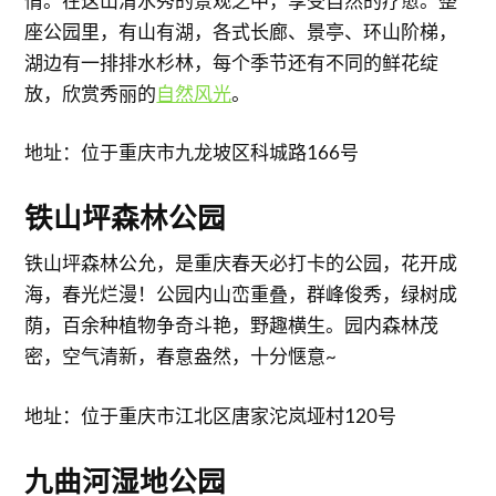
情。在这山清水秀的景观之中，享受自然的疗愈。整
座公园里，有山有湖，各式长廊、景亭、环山阶梯，
湖边有一排排水杉林，每个季节还有不同的鲜花绽
放，欣赏秀丽的
自然风光
。
地址：位于重庆市九龙坡区科城路166号
铁山坪森林公园
铁山坪森林公允，是重庆春天必打卡的公园，花开成
海，春光烂漫！公园内山峦重叠，群峰俊秀，绿树成
荫，百余种植物争奇斗艳，野趣横生。园内森林茂
密，空气清新，春意盎然，十分惬意~
地址：位于重庆市江北区唐家沱岚垭村120号
九曲河湿地公园