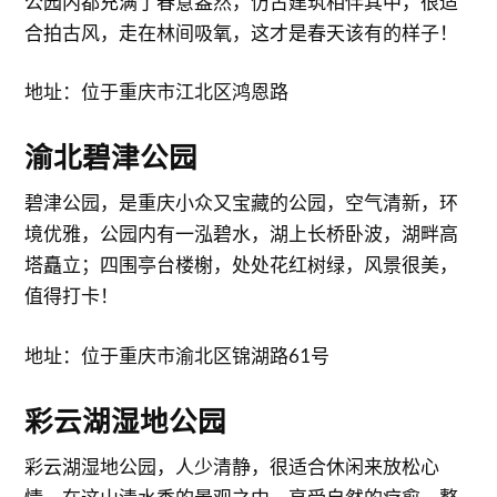
公园内都充满了春意盎然，仿古建筑相伴其中，很适
合拍古风，走在林间吸氧，这才是春天该有的样子！
地址：位于重庆市江北区鸿恩路
渝北碧津公园
碧津公园，是重庆小众又宝藏的公园，空气清新，环
境优雅，公园内有一泓碧水，湖上长桥卧波，湖畔高
塔矗立；四围亭台楼榭，处处花红树绿，风景很美，
值得打卡！
地址：位于重庆市渝北区锦湖路61号
彩云湖湿地公园
彩云湖湿地公园，人少清静，很适合休闲来放松心