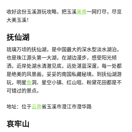
收好这份玉溪游玩攻略，把玉溪
美景
一网打尽，尽览
大美玉溪！
抚仙湖
琉璃万顷的抚仙湖，是中国最大的深水型淡水湖泊，
也是珠江源头第一大湖，在湖边漫步，感受阳光倾
洒，近岸处湖水清澈见底，远处湛蓝深邃，每一处都
是绝美的风景画，妥妥的南国私藏秘境。到抚仙湖游
玩，明星
鱼
洞、星空小镇、红山咀、粉黛花田都是不
可错过的景点。
地址：位于
云南
省玉溪市澄江市澄华路
哀牢山