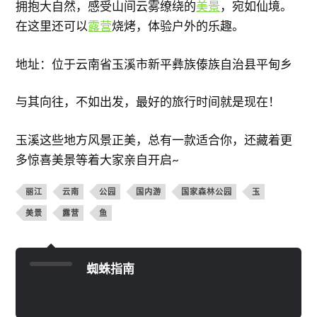
拥抱大自然，感受山间云雾缭绕的
美景
，宛如仙境。
在这里还可以
露营
烧烤，体验户外的乐趣。
地址：位于云南省玉溪市新平彝族傣族自治县平甸乡
与其向往，不如出发，最好的旅行时间就是现在！
玉溪这些地方风景正美，总有一款适合你，还藏着更
多惊喜美景等着大家亲自开启~
丽江
云南
公园
国内游
国家森林公园
玉
美景
露营
鱼
蜘蛛指南