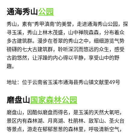
通海秀山
公园
秀山，素有“秀甲滇南”的美誉，走进通海秀山公园，探
寻玉溪，秀山上林木茂盛，山中禅院森森，分布着众
多古建筑群。漫步在苍翠的秀山之中，细细游览气势
磅礴的七大古建筑群，聆听深沉而悠远的众生，感受
古韵悠然，让浮躁的内心得以平静，享受山中的野
趣。
地址：位于云南省玉溪市通海县秀山镇文献里49号
磨盘山
国家森林公园
磨盘山，因酷似磨盘而得名，是玉溪的天然大氧吧，
景区内有森林湖、月亮湖、杜鹃林、敌军山、圣火台
等景点，游走在郁郁葱葱的森林里，呼吸清新空气，