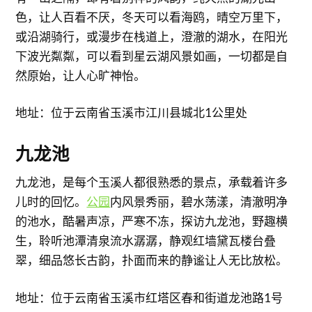
色，让人百看不厌，冬天可以看海鸥，晴空万里下，
或沿湖骑行，或漫步在栈道上，澄澈的湖水，在阳光
下波光粼粼，可以看到星云湖风景如画，一切都是自
然原始，让人心旷神怡。
地址：位于云南省玉溪市江川县城北1公里处
九龙池
九龙池，是每个玉溪人都很熟悉的景点，承载着许多
儿时的回忆。
公园
内风景秀丽，碧水荡漾，清澈明净
的池水，酷暑声凉，严寒不冻，探访九龙池，野趣横
生，聆听池潭清泉流水潺潺，静观红墙黛瓦楼台叠
翠，细品悠长古韵，扑面而来的静谧让人无比放松。
地址：位于云南省玉溪市红塔区春和街道龙池路1号