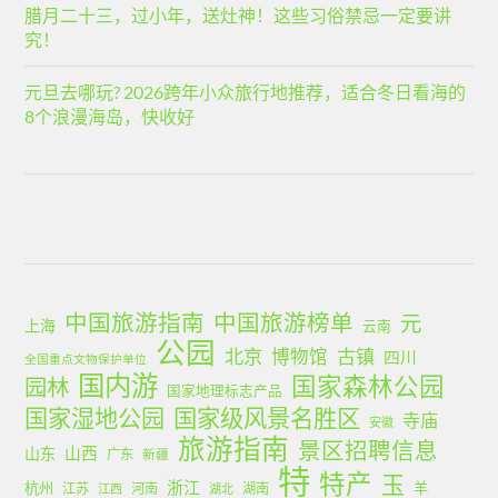
腊月二十三，过小年，送灶神！这些习俗禁忌一定要讲
究！
元旦去哪玩? 2026跨年小众旅行地推荐，适合冬日看海的
8个浪漫海岛，快收好
中国旅游指南
中国旅游榜单
元
上海
云南
公园
北京
古镇
博物馆
四川
全国重点文物保护单位
国内游
国家森林公园
园林
国家地理标志产品
国家湿地公园
国家级风景名胜区
寺庙
安徽
旅游指南
景区招聘信息
山西
山东
广东
新疆
特
特产
玉
浙江
杭州
羊
江苏
河南
湖南
江西
湖北