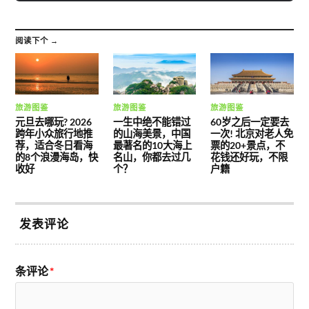
阅读下个 →
旅游图鉴
旅游图鉴
旅游图鉴
元旦去哪玩? 2026
一生中绝不能错过
60岁之后一定要去
跨年小众旅行地推
的山海美景，中国
一次! 北京对老人免
荐，适合冬日看海
最著名的10大海上
票的20+景点，不
的8个浪漫海岛，快
名山，你都去过几
花钱还好玩，不限
收好
个？
户籍
发表评论
条评论
*