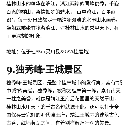
桂林山水的精华在漓江，漓江两岸的青峰俊秀，千姿
百态的群山，柔情如梦的碧水，“百里漓江，百里画
廊”，每一处景致都是一幅清新淡雅的水墨山水画卷。
坐船或乘坐竹筏游漓江，对桂林山水的秀甲天下，有
了更深刻的印象。
地址：位于桂林市灵川县X092(桂磨路)
9.独秀峰·王城景区
独秀峰·王城景区，是整个桂林城市的发行第，素有“城
中城”的美誉。独秀峰，被称为桂林第一峰，素有南天
一柱之美誉，就像是靖江王府后花园里的天然靠山，
桂林山水甲天下的千古名句就源于此。还可以打卡全
国保存最完好的明代藩王府，靖江王城内的建筑古色
古香，红墙黄瓦之间，有着别样辉煌壮观的美景。