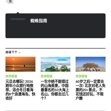
鱼
蜘蛛指南
阅读下个 →
旅游图鉴
旅游图鉴
旅游图鉴
元旦去哪玩? 2026
一生中绝不能错过
60岁之后一定要去
跨年小众旅行地推
的山海美景，中国
一次! 北京对老人免
荐，适合冬日看海
最著名的10大海上
票的20+景点，不
的8个浪漫海岛，快
名山，你都去过几
花钱还好玩，不限
收好
个？
户籍