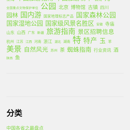
公园
北京
古镇
博物馆
四川
全国重点文物保护单位
国内游
国家森林公园
园林
国家地理标志产品
国家湿地公园
国家级风景名胜区
寺庙
安徽
旅游指南
景区招聘信息
山西
山东
广东
新疆
特
特产
玉
浙江
杭州
羊
江苏
河南
湖南
江西
湖北
美景
蜘蛛指南
自然风光
茶
酒
行业资讯
苏州
鱼
陕西
分类
中国各省之最盘点