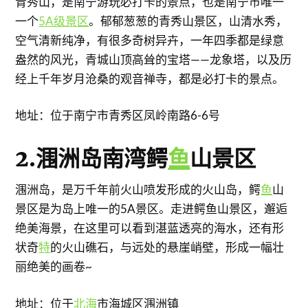
青秀山，是南宁游玩必打卡的景点，也是南宁市唯一
一个
5A级景区
。郁郁葱葱的青秀山景区，山清水秀，
空气清新纯净，有很多奇树异卉，一年四季都是绿意
盎然的风光，青城山顶高耸的宝塔——龙象塔，以及历
经上千年岁月沧桑的观音禅寺，都是必打卡的景点。
地址：位于南宁市青秀区凤岭南路6-6号
2.涠洲岛南湾鳄
鱼
山景区
涠洲岛，是万千年前火山喷发形成的火山岛，鳄
鱼
山
景区是为岛上唯一的5A景区。走进鳄鱼山景区，邂逅
绝美海景，在这里可以看到湛蓝透亮的海水，还有形
状奇
特
的火山礁石，与远处的悬崖峭壁，形成一幅壮
丽绝美的画卷~
地址：位于
北海
市海城区涠洲镇