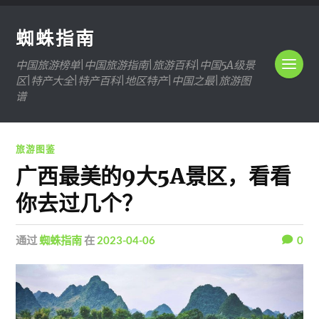
蜘蛛指南
中国旅游榜单|中国旅游指南|旅游百科|中国5A级景
区|特产大全|特产百科|地区特产|中国之最|旅游图
谱
旅游图鉴
广西最美的9大5A景区，看看
你去过几个？
通过
蜘蛛指南
在
2023-04-06
0