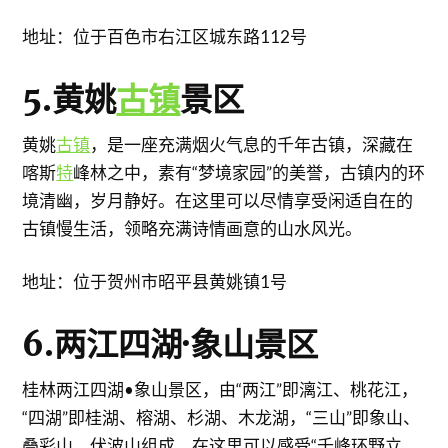
地址：位于百色市右江区城东路112号
5.黄姚
古镇
景区
黄姚
古镇
，是一座充满烟火气息的千年古镇，深藏在
喀斯
特
峰林之中，素有“梦境家园”的美誉，古镇内的环
境清幽，岁月静好。在这里可以尽情享受闲适自在的
古镇慢生活，领略充满诗情画意的山水风光。
地址：位于贺州市昭平县黄姚镇1号
6.两江四湖·象山景区
桂林两江四湖•象山景区，由“两江”即漓江、桃花江，
“四湖”即桂湖、榕湖、杉湖、木龙湖，“三山”即象山、
叠彩山、伏波山组成。在这里可以感受“千峰环野立，