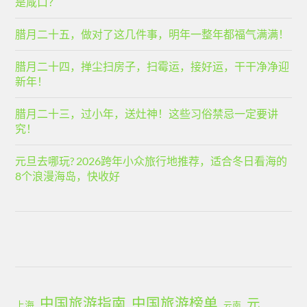
是咸口？
腊月二十五，做对了这几件事，明年一整年都福气满满！
腊月二十四，掸尘扫房子，扫霉运，接好运，干干净净迎
新年！
腊月二十三，过小年，送灶神！这些习俗禁忌一定要讲
究！
元旦去哪玩? 2026跨年小众旅行地推荐，适合冬日看海的
8个浪漫海岛，快收好
中国旅游指南
中国旅游榜单
元
上海
云南