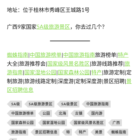
地址：位于桂林市秀峰区王城路1号
广西9家国家
5A级旅游景区
，你去过几个？
蜘蛛指南
|
中国旅游榜单
|
中国旅游指南
旅游榜单|
特产
大全|旅游推荐会|
国家级风景名胜区
|旅游线路推荐|
旅
游指南
|
国家湿地公园
|
国家森林公园
|
特产
|旅游定制|定
制旅游|旅游线路定制|深度游|定制深度游|景区招聘|
景
区招聘信息
5A级
5A级旅游景区
5A级景区
中国旅游指南
中国旅游榜单
公园
北海
古镇
国内游
国家森林公园
国家湿地公园
国家级风景名胜区
广西
旅游指南
景区招聘信息
特
特产
美景
蜘蛛指南