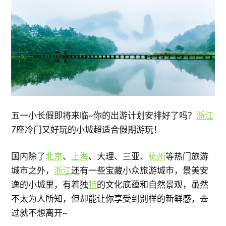
五一小长假即将来临~你的出游计划安排好了吗？
浙江
7座冷门又好玩的小城超适合假期游玩！
国内除了
北京
、
上海
、大理、三亚、
杭州
等热门旅游
城市之外，
浙江
还有一些宝藏小众旅游城市，景美安
逸的小城里，有着独
特
的文化底蕴和自然景观，虽然
不太为人所知，但却能让你享受到别样的新鲜感，去
过就不想离开~