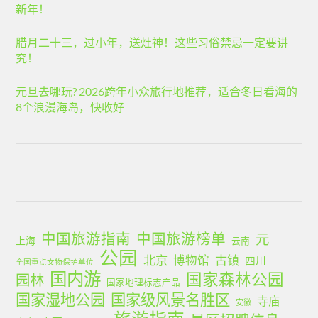
新年！
腊月二十三，过小年，送灶神！这些习俗禁忌一定要讲
究！
元旦去哪玩? 2026跨年小众旅行地推荐，适合冬日看海的
8个浪漫海岛，快收好
中国旅游指南
中国旅游榜单
元
上海
云南
公园
北京
古镇
博物馆
四川
全国重点文物保护单位
国内游
国家森林公园
园林
国家地理标志产品
国家湿地公园
国家级风景名胜区
寺庙
安徽