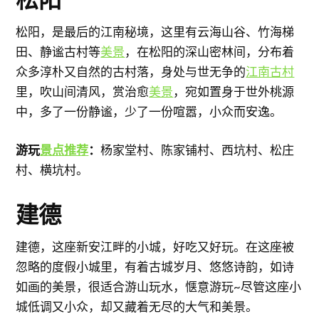
松阳，是最后的江南秘境，这里有云海山谷、竹海梯
田、静谧古村等
美景
，在松阳的深山密林间，分布着
众多淳朴又自然的古村落，身处与世无争的
江南古村
里，吹山间清风，赏治愈
美景
，宛如置身于世外桃源
中，多了一份静谧，少了一份喧嚣，小众而安逸。
游玩
景点推荐
：
杨家堂村、陈家铺村、西坑村、松庄
村、横坑村。
建德
建德，这座新安江畔的小城，好吃又好玩。在这座被
忽略的度假小城里，有着古城岁月、悠悠诗韵，如诗
如画的美景，很适合游山玩水，惬意游玩~尽管这座小
城低调又小众，却又藏着无尽的大气和美景。