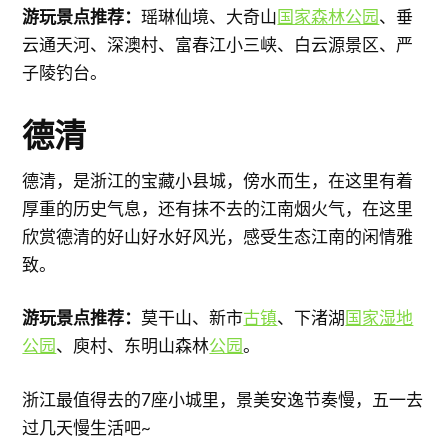
游玩景点推荐：
瑶琳仙境、大奇山
国家森林公园
、垂
云通天河、深澳村、富春江小三峡、白云源景区、严
子陵钓台。
德清
德清，是浙江的宝藏小县城，傍水而生，在这里有着
厚重的历史气息，还有抹不去的江南烟火气，在这里
欣赏德清的好山好水好风光，感受生态江南的闲情雅
致。
游玩景点推荐：
莫干山、新市
古镇
、下渚湖
国家湿地
公园
、庾村、东明山森林
公园
。
浙江最值得去的7座小城里，景美安逸节奏慢，五一去
过几天慢生活吧~