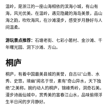
温岭，是浙江的一座山海相依的滨海小城，有山有
海，风光优美。在温岭，遇见隐藏的海岛美景，品山
海之韵，吹吹海风，在沙滩漫步，感受岁月静好与人
间温柔。
游玩景点推荐：
石塘老街、七彩小箬村、金沙滩、千
年曙光园、洞下沙滩、方山。
桐庐
​桐庐，有着中国最美县城的美誉，自古以“山青、水
秀、史悠，境幽”闻名于世，素有“奇山异水，天下独
绝”之美称。婉约动人的桐庐，锦峰秀岭，洞奇石美。
漫步诗画仙城中，赏秀美的富春江山水，品味偷得浮
生半日闲的岁月静好。