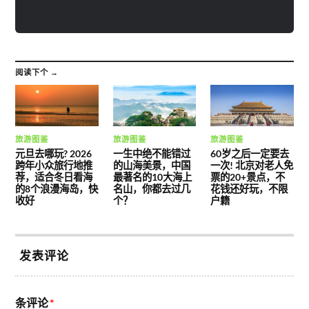
阅读下个 →
旅游图鉴
旅游图鉴
旅游图鉴
元旦去哪玩? 2026
一生中绝不能错过
60岁之后一定要去
跨年小众旅行地推
的山海美景，中国
一次! 北京对老人免
荐，适合冬日看海
最著名的10大海上
票的20+景点，不
的8个浪漫海岛，快
名山，你都去过几
花钱还好玩，不限
收好
个？
户籍
发表评论
条评论
*