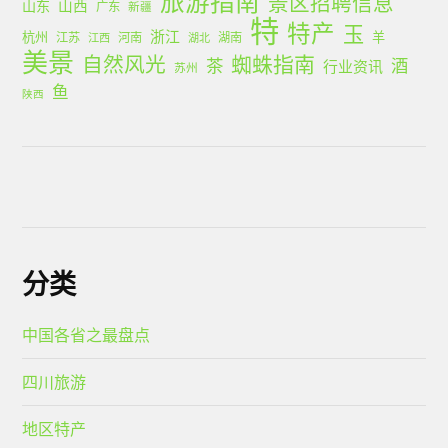
旅游指南
景区招聘信息
山西
山东
广东
新疆
特
特产
玉
浙江
杭州
羊
江苏
河南
湖南
江西
湖北
美景
蜘蛛指南
自然风光
茶
酒
行业资讯
苏州
鱼
陕西
分类
中国各省之最盘点
四川旅游
地区特产