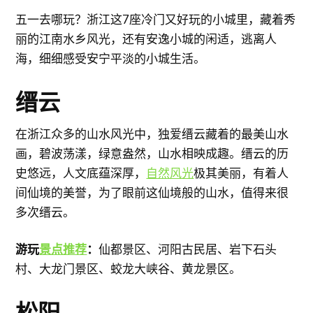
五一去哪玩？浙江这7座冷门又好玩的小城里，藏着秀
丽的江南水乡风光，还有安逸小城的闲适，逃离人
海，细细感受安宁平淡的小城生活。
缙云
在浙江众多的山水风光中，独爱缙云藏着的最美山水
画，碧波荡漾，绿意盎然，山水相映成趣。缙云的历
史悠远，人文底蕴深厚，
自然风光
极其美丽，有着人
间仙境的美誉，为了眼前这仙境般的山水，值得来很
多次缙云。
游玩
景点推荐
：
仙都景区、河阳古民居、岩下石头
村、大龙门景区、蛟龙大峡谷、黄龙景区。
松阳