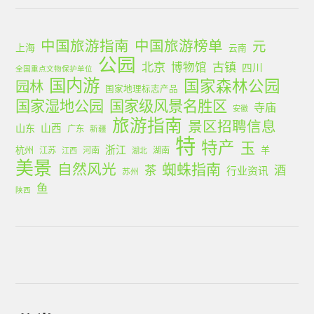
中国旅游指南
中国旅游榜单
元
上海
云南
公园
北京
古镇
博物馆
四川
全国重点文物保护单位
国内游
国家森林公园
园林
国家地理标志产品
国家湿地公园
国家级风景名胜区
寺庙
安徽
旅游指南
景区招聘信息
山西
山东
广东
新疆
特
特产
玉
浙江
杭州
羊
江苏
河南
湖南
江西
湖北
美景
蜘蛛指南
自然风光
茶
酒
行业资讯
苏州
鱼
陕西