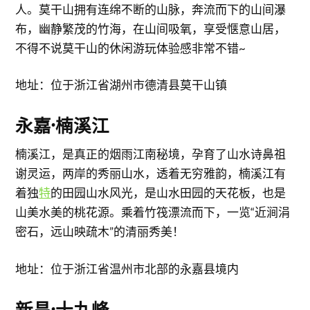
人。莫干山拥有连绵不断的山脉，奔流而下的山间瀑
布，幽静繁茂的竹海，在山间吸氧，享受惬意山居，
不得不说莫干山的休闲游玩体验感非常不错~
地址：位于浙江省湖州市德清县莫干山镇
永嘉·楠溪江
楠溪江，是真正的烟雨江南秘境，孕育了山水诗鼻祖
谢灵运，两岸的秀丽山水，透着无穷雅韵，楠溪江有
着独
特
的田园山水风光，是山水田园的天花板，也是
山美水美的桃花源。乘着竹筏漂流而下，一览“近涧涓
密石，远山映疏木”的清丽秀美！
地址：位于浙江省温州市北部的永嘉县境内
新昌·十九峰