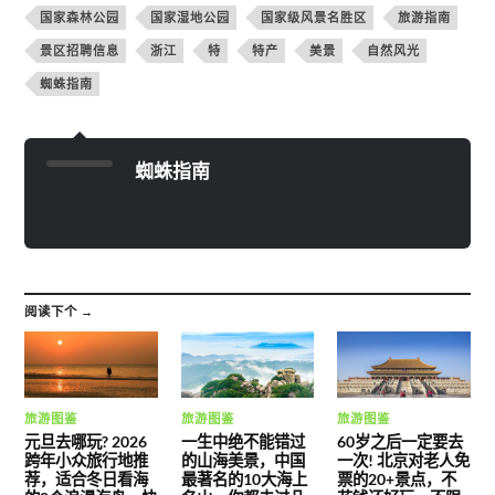
国家森林公园
国家湿地公园
国家级风景名胜区
旅游指南
景区招聘信息
浙江
特
特产
美景
自然风光
蜘蛛指南
蜘蛛指南
阅读下个 →
旅游图鉴
旅游图鉴
旅游图鉴
元旦去哪玩? 2026
一生中绝不能错过
60岁之后一定要去
跨年小众旅行地推
的山海美景，中国
一次! 北京对老人免
荐，适合冬日看海
最著名的10大海上
票的20+景点，不