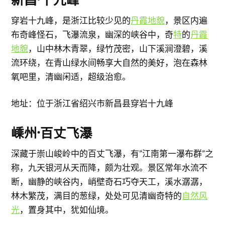
穿岩十九峰，是浙江比较少见的
丹霞地貌
，景区内遍
布奇峰怪石，飞瀑流泉，幽深的峡谷中，奇
特
的
丹霞
地貌
，山中林木青翠，绿竹茂密，山下溪涧澄碧，溪
流环绕，在青山绿水间畅享大自然的美好，泡在森林
氧吧里，清幽闲适，超级治愈。
地址：位于浙江省绍兴市新昌县穿岩十九峰
嵊州·百丈飞瀑
深藏于崇山峻岭中的百丈飞瀑，有”江南第一瀑布群”之
称，九天银河从天而降，颇为壮观。景区常年水流不
断，幽静的峡谷内，峭壁奇石巧夺天工，溪水潺潺，
林木繁茂，满目的葱绿，处处可见清幽奇特的
自然风
光
，置身其中，犹如仙境。