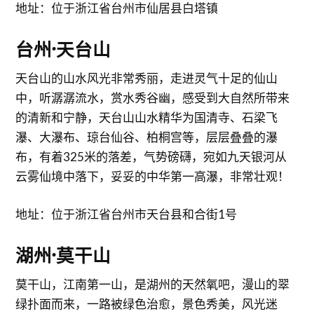
地址：位于浙江省台州市仙居县白塔镇
台州·天台山
天台山的山水风光非常秀丽，走进灵气十足的仙山
中，听潺潺流水，赏水秀谷幽，感受到大自然所带来
的清新和宁静，天台山山水精华为国清寺、石梁飞
瀑、大瀑布、琼台仙谷、柏桐宫等，层层叠叠的瀑
布，有着325米的落差，气势磅礴，宛如九天银河从
云雾仙境中落下，妥妥的中华第一高瀑，非常壮观！
地址：位于浙江省台州市天台县和合街1号
湖州·莫干山
莫干山，江南第一山，是湖州的天然氧吧，漫山的翠
绿扑面而来，一路被绿色治愈，景色秀美，风光迷