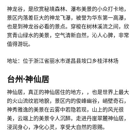
神龙谷，是欣赏秘境森林、瀑布美景的小众打卡地，
景区内落差巨大的神龙飞瀑，被誉为华东第一高瀑，
也是到神龙谷必看的景点。穿梭在树林溪流之间，欣
赏青山绿水的美景，空气清新自然，沁人心脾，非常
值得游玩。
地址：位于浙江省丽水市遂昌县垵口乡桂洋林场
台州·神仙居
神仙居，真正的神仙居住的地方，，也是世界上最大
的火山流纹岩地貌，景区内的俊峰幽谷，峭壁奇石，
神秀雅逸的美景在云雾中若隐若现，山上的风光很
美，云端上的美景令人沉醉。走进丹崖翠麓神仙居，
浸润身心，净化心灵，享受大自然的恩赐。