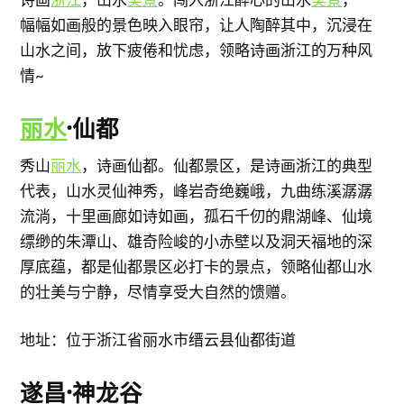
幅幅如画般的景色映入眼帘，让人陶醉其中，沉浸在
山水之间，放下疲倦和忧虑，领略诗画浙江的万种风
情~
丽水
·仙都
秀山
丽水
，诗画仙都。仙都景区，是诗画浙江的典型
代表，山水灵仙神秀，峰岩奇绝巍峨，九曲练溪潺潺
流淌，十里画廊如诗如画，孤石千仞的鼎湖峰、仙境
缥缈的朱潭山、雄奇险峻的小赤壁以及洞天福地的深
厚底蕴，都是仙都景区必打卡的景点，领略仙都山水
的壮美与宁静，尽情享受大自然的馈赠。
地址：位于浙江省丽水市缙云县仙都街道
遂昌·神龙谷